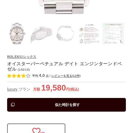
ROLEX/ロレックス
オイスターパーペチュアル デイト エンジンターンドベ
よくあるご質問
ゼル
(15210)
4.0
平均
点
/
レビューを見る(12件)
19,580
luxury
プラン
月額
円(税込)
似た時計を探す