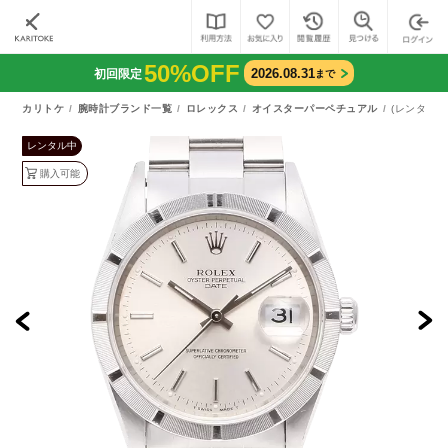
50%OFF
2026.08.31
初回限定
まで
カリトケ
腕時計ブランド一覧
ロレックス
オイスターパーペチュアル
(レンタル)
レンタル中
購入可能