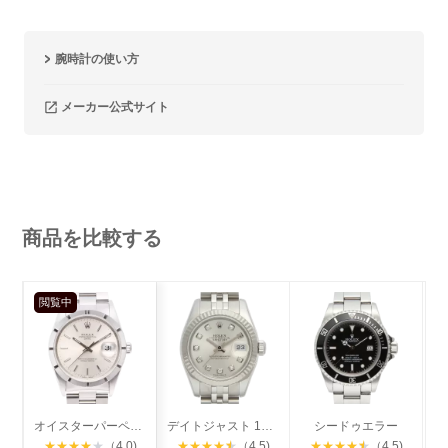
腕時計の使い方
メーカー公式サイト
商品を比較する
閲覧中
オイスターパーペチュアル デイト エンジンターンドベゼル
デイトジャスト 10Pダイヤ
シードゥエラー
★
★
★
★
★
（4.0)
★
★
★
★
★
（4.5)
★
★
★
★
★
（4.5)