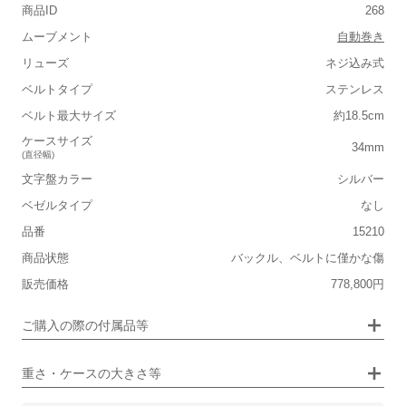
商品ID
268
ムーブメント
自動巻き
リューズ
ネジ込み式
ベルトタイプ
ステンレス
■重さ(ベルト込み)
ベルト最大サイズ
約18.5cm
軽い
重い
ケースサイズ
34mm
(直径幅)
■ケースの大きさ
文字盤カラー
シルバー
小さい
大きい
ベゼルタイプ
なし
品番
15210
保証書
なし
■装飾感
商品状態
バックル、ベルトに僅かな傷
箱
なし
シンプル
ジュエリー
販売価格
778,800円
■向いているシチュエーション
ご購入の際の付属品等
カジュアル
ビジネス
重さ・ケースの大きさ等