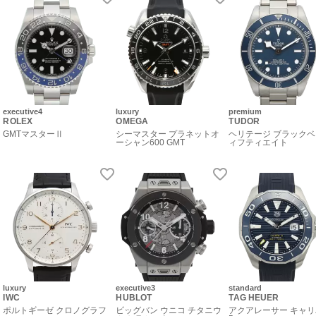
executive4
luxury
premium
ROLEX
OMEGA
TUDOR
GMTマスターⅡ
シーマスター プラネットオ
ヘリテージ ブラックベ
ーシャン600 GMT
ィフティエイト
luxury
executive3
standard
IWC
HUBLOT
TAG HEUER
ポルトギーゼ クロノグラフ
ビッグバン ウニコ チタニウ
アクアレーサー キャ