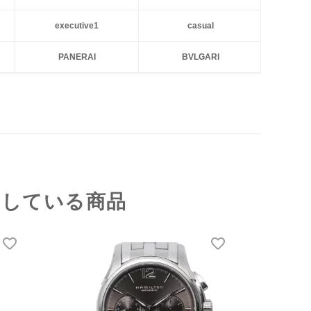
executive1
casual
PANERAI
BVLGARI
クしている商品