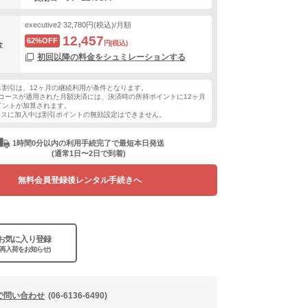
executive2
32,780円(税込)/月額
12,457
62%OFF
円(税込)
金
初回以降の料金をシュミレーションする
ス割引は、12ヶ月の継続利用が条件となります。
コースが適用された月額決済には、決済時の所持ポイントに12ヶ月
イントが加算されます。
ースに加入中は割引ポイントの無効設定はできません。
1時間0分以内の利用手続完了で最短本日発送
(通常1日〜2日で到着)
無料会員登録後レンタル手続きへ
お気に入り登録
(再入荷をお知らせ)
で問い合わせ
(06-6136-6490)