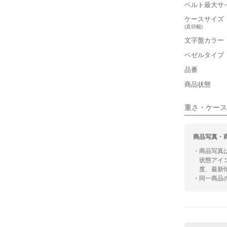
ベルト最大サ
小さい
ケースサイズ
(直径幅)
■装飾感
文字盤カラー
シンプル
ベゼルタイプ
品番
■向いてい
商品状態
カジュアル
重さ・ケース
商品写真・
・商品写真
状態アイ
度、最新
・同一商品