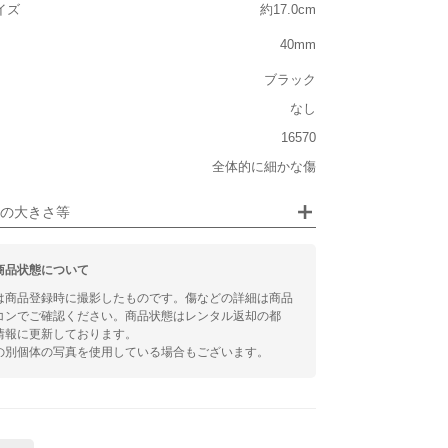
イズ
約17.0cm
大きい
40mm
ブラック
ジュエリー
なし
るシチュエーション
16570
全体的に細かな傷
ビジネス
の大きさ等
商品状態について
は商品登録時に撮影したものです。傷などの詳細は商品
コンでご確認ください。商品状態はレンタル返却の都
情報に更新しております。
の別個体の写真を使用している場合もございます。