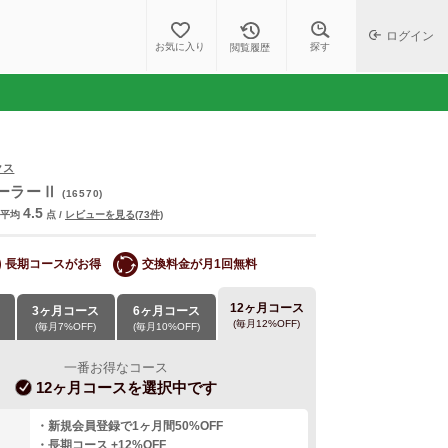
ログイン
探す
お気に入り
閲覧履歴
クス
ーラーⅡ
(16570)
4.5
平均
点
/
レビューを見る(73件)
長期コースがお得
交換料金が月1回無料
12ヶ月コース
3ヶ月コース
6ヶ月コース
(毎月12%OFF)
(毎月7%OFF)
(毎月10%OFF)
一番お得なコース
12ヶ月コース
を選択中です
・新規会員登録で1ヶ月間50%OFF
・長期コース +12%OFF