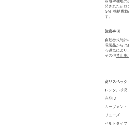
洞窟や極地の
発された超ロ
GMT機構搭
す。
注意事項
自動巻式時計
電製品からは
る磁気により
その他
禁止事
商品スペック
レンタル状況
商品ID
■重さ(ベ
ムーブメント
軽い
リューズ
■ケースの
ベルトタイプ