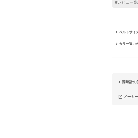
#レビュー高
ベルトサイ
カラー違い
腕時計の
メーカ