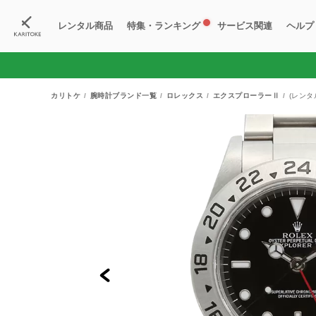
レンタル商品
特集・ランキング
サービス関連
ヘルプ
ブランド一覧
特集
すべての商品
ランキング
新入荷商品
料金プラン
ご
新
獲
カリトケ
腕時計ブランド一覧
ロレックス
エクスプローラーⅡ
(レンタ