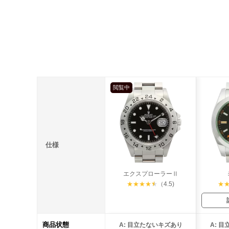
閲覧中
仕様
エクスプローラーⅡ
★
★
★
★
★
（4.5)
★
商品状態
A: 目立たないキズあり
A: 