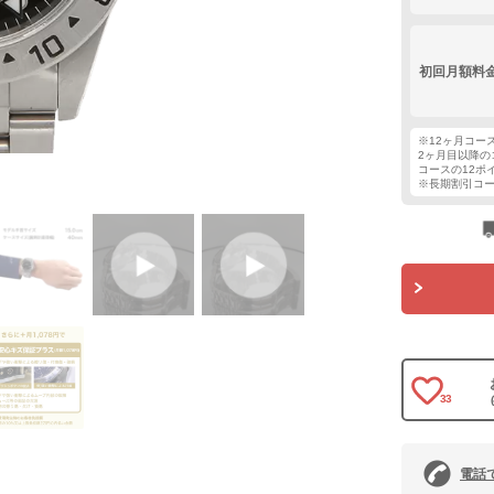
初回月額料
※12ヶ月コー
2ヶ月目以降の
コースの12ポ
※長期割引コ
33
電話