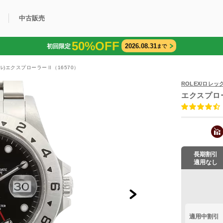
中古販売
50%OFF
2026.08.31
初回限定
まで
利用方法
規限定商品
得できるポイント
中古販売商品
Q&A
購入可能商品
カリトケとは？
ブランド一覧
中古販売について
ル)エクスプローラーⅡ（16570）
ROLEX/ロレッ
エクスプロ
長期割引
適用なし
適用中割引