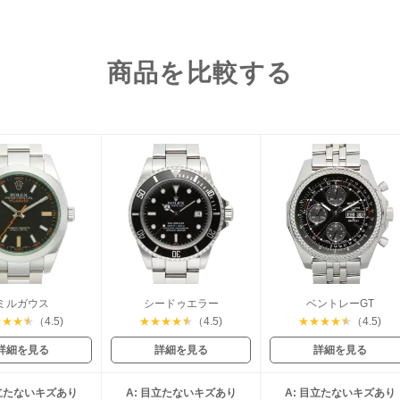
商品を比較する
ミルガウス
シードゥエラー
ベントレーGT
★
★
★
★
（4.5)
★
★
★
★
★
（4.5)
★
★
★
★
★
（4.5)
詳細を見る
詳細を見る
詳細を見る
目立たないキズあり
A: 目立たないキズあり
A: 目立たないキズあり