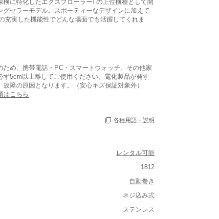
探検に特化したエクスプローラーI の上位機種として開
ングセラーモデル。スポーティーなデザインに加えて
載の充実した機能性でどんな場面でも活躍してくれま
のため、携帯電話・PC・スマートウォッチ、その他家
必ず5cm以上離してご使用ください。電化製品が発す
、故障の原因となります。（安心キズ保証対象外）
項はこちら
各種用語・説明
レンタル可能
1812
ルト込み)
自動巻き
重い
ネジ込み式
大きさ
ステンレス