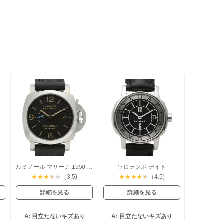
ルミノール マリーナ 1950 3デイズ アッチャイオ
ソロテンポ デイト
★
★
★
★
★
（3.5)
★
★
★
★
★
（4.5)
詳細を見る
詳細を見る
A: 目立たないキズあり
A: 目立たないキズあり