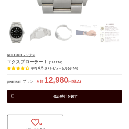
ROLEX/ロレックス
エクスプローラーⅠ
(114270)
よくあるご質問
4.5
平均
点
/
レビューを見る(45件)
12,980
premium
プラン
月額
円(税込)
似た時計を探す
64