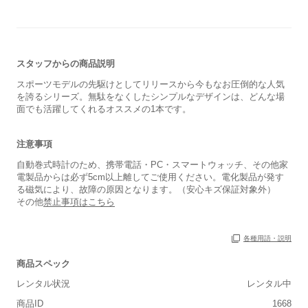
スタッフからの商品説明
スポーツモデルの先駆けとしてリリースから今もなお圧倒的な人気
を誇るシリーズ。無駄をなくしたシンプルなデザインは、どんな場
面でも活躍してくれるオススメの1本です。
注意事項
自動巻式時計のため、携帯電話・PC・スマートウォッチ、その他家
電製品からは必ず5cm以上離してご使用ください。電化製品が発す
る磁気により、故障の原因となります。（安心キズ保証対象外）
その他
禁止事項はこちら
各種用語・説明
商品スペック
レンタル状況
レンタル中
■重さ(ベルト込み)
商品ID
1668