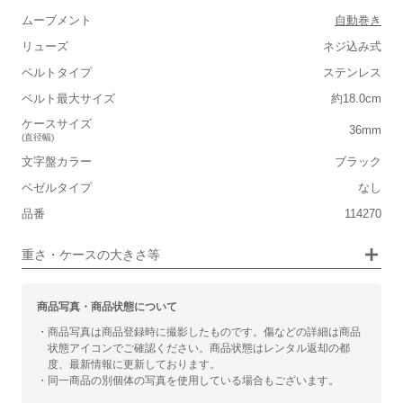
軽い
重い
ムーブメント
自動巻き
■ケースの大きさ
リューズ
ネジ込み式
ベルトタイプ
ステンレス
小さい
大きい
ベルト最大サイズ
約18.0cm
■装飾感
ケースサイズ
36mm
(直径幅)
シンプル
ジュエリー
文字盤カラー
ブラック
ベゼルタイプ
■向いているシチュエーション
なし
品番
114270
カジュアル
ビジネス
重さ・ケースの大きさ等
商品写真・商品状態について
・商品写真は商品登録時に撮影したものです。傷などの詳細は商品
状態アイコンでご確認ください。商品状態はレンタル返却の都
度、最新情報に更新しております。
・同一商品の別個体の写真を使用している場合もございます。