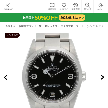
50%OFF
2026.08.31
初回限定
まで
カリトケ
腕時計ブランド一覧
ロレックス
エクスプローラーⅠ
(レンタル)エクスプ
レンタル中