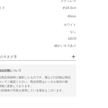
ステンレス
イズ
約18.0cm
40mm
ジュエリー
ホワイト
るシチュエーション
なし
ビジネス
16570
細かいキズあり
(レビュー担当スタッフ手首サイズ : 15.0cm)
の大きさ等
商品状態について
は商品登録時に撮影したものです。傷などの詳細は商品
コンでご確認ください。商品状態はレンタル返却の都
情報に更新しております。
の別個体の写真を使用している場合もございます。