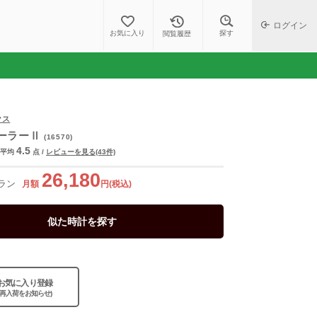
ログイン
探す
お気に入り
閲覧履歴
クス
ーラーⅡ
(16570)
4.5
平均
点
/
レビューを見る(43件)
26,180
ラン
月額
円(税込)
似た時計を探す
お気に入り登録
(再入荷をお知らせ)