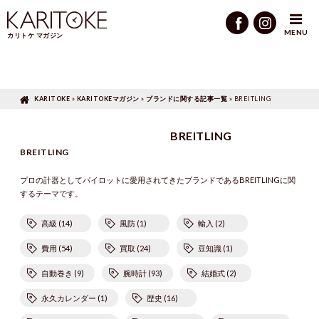
KARITOKEマガジン
»
ブランドに関する記事一覧
»
BREITLING
MENU
カリトケ マガジン
KARITOKE
»
KARITOKEマガジン
»
ブランドに関する記事一覧
»
BREITLING
BREITLING
BREITLING
プロの計器としてパイロットに愛用されてきたブランドであるBREITLINGに関
するテーマです。
高級 (14)
風防 (1)
輸入 (2)
費用 (54)
買取 (24)
豆知識 (1)
自動巻き (9)
腕時計 (93)
結婚式 (2)
永久カレンダー (1)
歴史 (16)