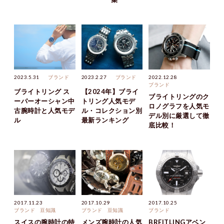
2023.5.31
ブランド
2023.2.27
ブランド
2022.12.28
ブランド
ブライトリング ス
【2024年】ブライ
ブライトリングのク
ーパーオーシャン中
トリング人気モデ
ロノグラフを人気モ
古腕時計と人気モデ
ル・コレクション別
デル別に厳選して徹
ル
最新ランキング
底比較！
2017.11.23
2017.10.29
2017.10.25
ブランド
豆知識
ブランド
豆知識
ブランド
スイスの腕時計の特
メンズ腕時計の人気
BREITLINGアベン