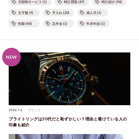
月額制サービス (1)
時計買取 (47)
時計紹介 (90)
文字盤 (9)
手入れ (20)
成人式 (1)
性能 (40)
忘年会 (1)
年末年始 (1)
2026.7.6
ブランド
ブライトリングは30代だと恥ずかしい？理由と着けている人の
印象も紹介