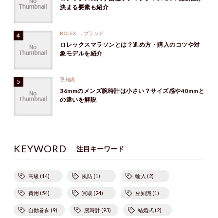
決まる要素も紹介
ROLEX
,
ブランド
ロレックスマラソンとは？進め方・購入のコツや対
象モデルを紹介
豆知識
36mmのメンズ腕時計は小さい？サイズ感や40mmと
の違いを解説
KEYWORD
注目キーワード
高級 (14)
風防 (1)
輸入 (2)
費用 (54)
買取 (24)
豆知識 (1)
自動巻き (9)
腕時計 (93)
結婚式 (2)