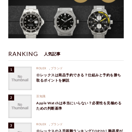
RANKING
人気記事
ROLEX
,
ブランド
ロレックスは商品予約できる？仕組みと予約を勝ち
取るポイントを解説
豆知識
Apple Watchは本当にいらない？必要性を見極める
ための判断基準
ROLEX
,
ブランド
ロレックスの入手困難ランキングTOP20！難易度が