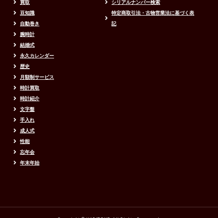
買取
シリアルナンバー検索
豆知識
特定商取引法・古物営業法に基づく表
自動巻き
記
腕時計
結婚式
永久カレンダー
歴史
月額制サービス
時計買取
時計紹介
文字盤
手入れ
成人式
性能
忘年会
年末年始