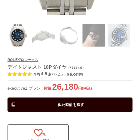
ROLEX/ロレックス
デイトジャスト 10Pダイヤ
(79174G)
よくあるご質問
4.5
平均
点
/
レビューを見る(3件)
26,180
executive1
プラン
月額
円(税込)
似た時計を探す
73