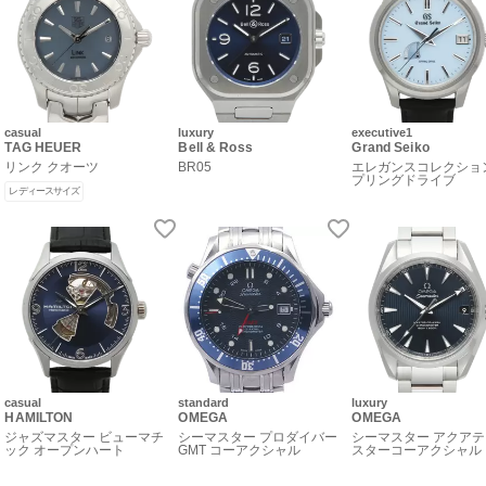
casual
luxury
executive1
TAG HEUER
Bell & Ross
Grand Seiko
リンク クオーツ
BR05
エレガンスコレクショ
プリングドライブ
レディースサイズ
casual
standard
luxury
HAMILTON
OMEGA
OMEGA
ジャズマスター ビューマチ
シーマスター プロダイバー
シーマスター アクアテ
ック オープンハート
GMT コーアクシャル
スターコーアクシャル