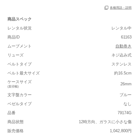
各種用語・説明
商品スペック
レンタル状況
レンタル中
商品ID
61163
ムーブメント
自動巻き
リューズ
ネジ込み式
ベルトタイプ
ステンレス
■重さ(ベルト込み)
ベルト最大サイズ
約16.5cm
軽い
重い
ケースサイズ
26mm
(直径幅)
■ケースの大きさ
文字盤カラー
ブルー
小さい
大きい
ベゼルタイプ
なし
品番
79174G
■装飾感
商品状態
12時方向、ガラスに小さな傷
シンプル
ジュエリー
販売価格
1,042,800円
■向いているシチュエーション