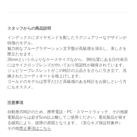
スタッフからの商品説明
インデックスにダイヤモンドを配したラグジュアリーなデザインが
特徴のモデル。
魅力的なブルーグラデーション文字盤が高級感を演出し、美しさを
際立たせます。
26mmという小ぶりなケースサイズながら、3時位置にある日付表示
にはサイクロップレンズが付いており視認性が確保されています。
ジュビリーブレスレットがこの時計の上品さをさらに引き立て、洗
練されたコーディネートを格上げします。
ゴールドのモデルは苦手だけど高級感のある時計をお探しという方
にもオススメ。
保証書
あり
注意事項
箱
なし
自動巻式時計のため、携帯電話・PC・スマートウォッチ、その他家
電製品からは必ず5cm以上離してご使用ください。電化製品が発す
る磁気により、故障の原因となります。（安心キズ保証対象外）
その他
禁止事項はこちら