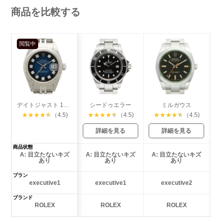
商品を比較する
閲覧中
デイトジャスト 10Pダイヤ
シードゥエラー
ミルガウス
★
★
★
★
★
（4.5)
★
★
★
★
★
（4.5)
★
★
★
★
★
（4.5)
詳細を見る
詳細を見る
商品状態
A: 目立たないキズ
A: 目立たないキズ
A: 目立たないキズ
あり
あり
あり
プラン
executive1
executive1
executive2
ブランド
ROLEX
ROLEX
ROLEX