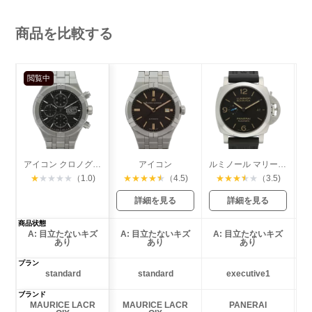
商品を比較する
閲覧中
アイコン クロノグラフ
アイコン
ルミノール マリーナ 1950 3デイズ アッチャイオ
★
★
★
★
★
（1.0)
★
★
★
★
★
（4.5)
★
★
★
★
★
（3.5)
詳細を見る
詳細を見る
商品状態
A: 目立たないキズ
A: 目立たないキズ
A: 目立たないキズ
あり
あり
あり
プラン
standard
standard
executive1
ブランド
MAURICE LACR
MAURICE LACR
PANERAI