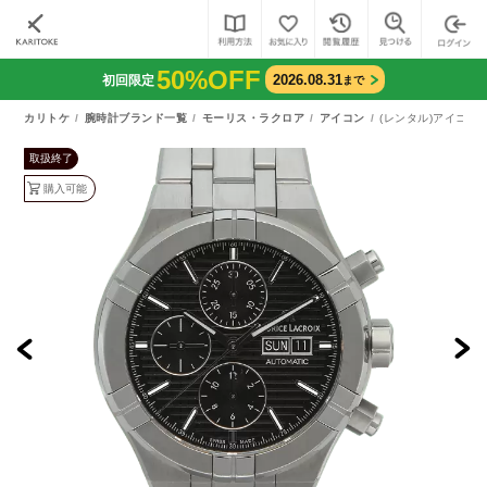
50%OFF
2026.08.31
初回限定
まで
カリトケ
腕時計ブランド一覧
モーリス・ラクロア
アイコン
(レンタル)アイコン 
取扱終了
購入可能