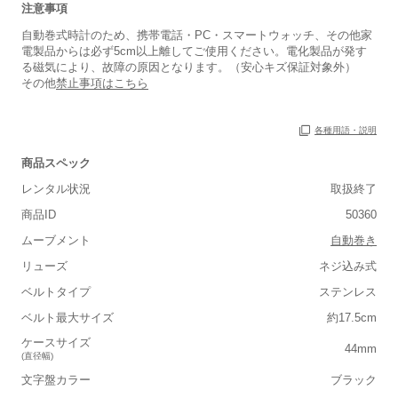
注意事項
自動巻式時計のため、携帯電話・PC・スマートウォッチ、その他家
電製品からは必ず5cm以上離してご使用ください。電化製品が発す
る磁気により、故障の原因となります。（安心キズ保証対象外）
その他
禁止事項はこちら
各種用語・説明
商品スペック
レンタル状況
取扱終了
商品ID
50360
ムーブメント
自動巻き
リューズ
ネジ込み式
■重さ(ベルト込み)
ベルトタイプ
ステンレス
軽い
重い
ベルト最大サイズ
約17.5cm
■ケースの大きさ
ケースサイズ
44mm
(直径幅)
小さい
大きい
文字盤カラー
ブラック