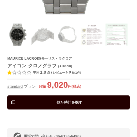
よくあるご質問
MAURICE LACROIX/モーリス・ラクロア
アイコン クロノグラフ
(AI6038)
1.0
平均
点
/
レビューを見る(1件)
9,020
standard
プラン
月額
円(税込)
似た時計を探す
電話で問い合わせ
(06-6136-6490)