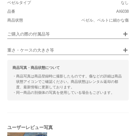
ベゼルタイプ
なし
■装飾感
保証書
あり
品番
AI6038
シンプル
ジュエリー
箱
あり
商品状態
ベゼル、ベルトに細かな傷
■向いているシチュエーション
ご購入の際の付属品等
カジュアル
ビジネス
重さ・ケースの大きさ等
商品写真・商品状態について
・商品写真は商品登録時に撮影したものです。傷などの詳細は商品
状態アイコンでご確認ください。商品状態はレンタル返却の都
度、最新情報に更新しております。
・同一商品の別個体の写真を使用している場合もございます。
ユーザーレビュー写真