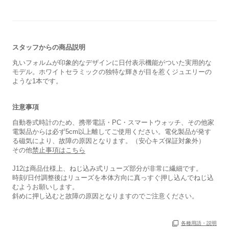
スタッフからの商品説明
丸いフォルムが印象的なデザインに日付表示機能がついた実用的な
モデル。ホワイトセラミックの独特な輝きが目を惹くジュエリーの
ような1本です。
注意事項
自動巻式時計のため、携帯電話・PC・スマートウォッチ、その他家
電製品からは必ず5cm以上離してご使用ください。電化製品が発す
保証書
あり
る磁気により、故障の原因となります。（安心キズ保証対象外）
箱
なし
その他
禁止事項はこちら
J12は商品仕様上、ねじ込み式リューズ部分が非常に繊細です。
時刻/日付調整後はリューズを本体方向に真っすぐ押し込んでねじ込
むようお願いします。
斜めに押し込むと故障の原因となりますのでご注意ください。
各種用語・説明