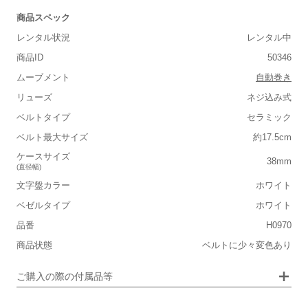
商品スペック
レンタル状況
レンタル中
商品ID
50346
ムーブメント
自動巻き
リューズ
ネジ込み式
■重さ(ベルト込み)
ベルトタイプ
セラミック
軽い
重い
ベルト最大サイズ
約17.5cm
■ケースの大きさ
ケースサイズ
38mm
(直径幅)
小さい
大きい
文字盤カラー
ホワイト
ベゼルタイプ
ホワイト
■装飾感
品番
H0970
シンプル
ジュエリー
商品状態
ベルトに少々変色あり
■向いているシチュエーション
画像タップで拡大表示
ご購入の際の付属品等
カジュアル
ビジネス