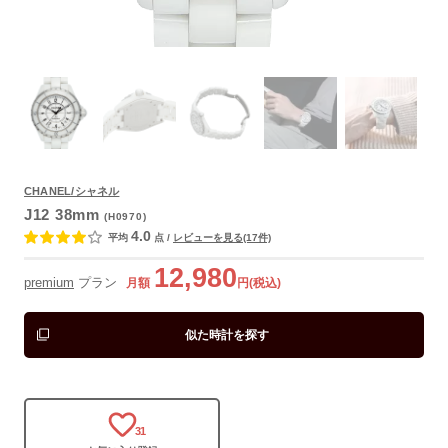
よくあるご質問
CHANEL/シャネル
J12 38mm
(H0970)
4.0
平均
点
/
レビューを見る(17件)
12,980
premium
プラン
月額
円(税込)
似た時計を探す
31