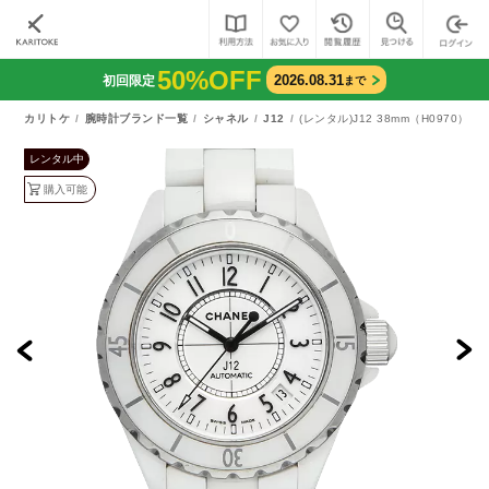
50%OFF
2026.08.31
初回限定
まで
カリトケ
腕時計ブランド一覧
シャネル
J12
(レンタル)J12 38mm（H0970）
レンタル中
購入可能