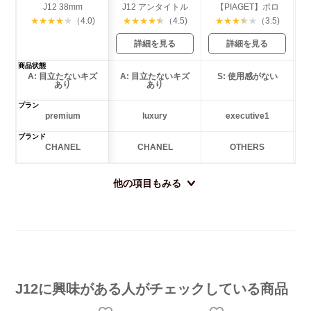
J12 38mm
J12 アンタイトル
【PIAGET】ポロ
★
★
★
★
★
（4.0)
★
★
★
★
★
（4.5)
★
★
★
★
★
（3.5)
詳細を見る
詳細を見る
商品状態
A: 目立たないキズ
A: 目立たないキズ
S: 使用感がない
あり
あり
プラン
premium
luxury
executive1
ブランド
CHANEL
CHANEL
OTHERS
他の項目もみる
J12に興味がある人がチェックしている商品