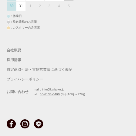
30
31
1
2
3
4
5
：休業日
：発送業務のみ営業
：カスタマーのみ営業
会社概要
採用情報
特定商取引法・古物営業法に基づく表記
プライバシーポリシー
mail :
info@karitoke.jp
お問い合わせ
tel :
06-6136-6490
(平日10時～17時)
戻る
最初から