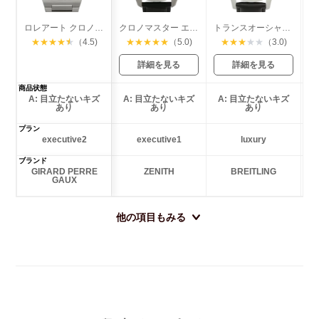
ロレアート クロノグラフ 42mm
クロノマスター エルプリメロ オープン
トランスオーシャン クロノグラフ
★
★
★
★
★
（4.5)
★
★
★
★
★
（5.0)
★
★
★
★
★
（3.0)
詳細を見る
詳細を見る
商品状態
A: 目立たないキズ
A: 目立たないキズ
A: 目立たないキズ
あり
あり
あり
プラン
executive2
executive1
luxury
ブランド
GIRARD PERRE
ZENITH
BREITLING
GAUX
他の項目もみる