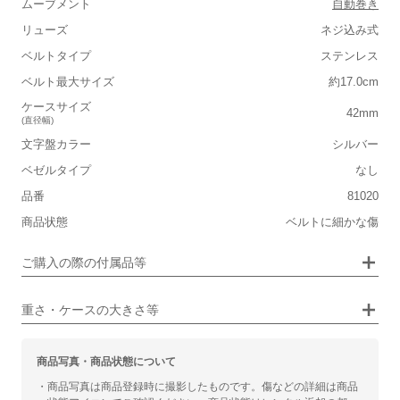
ムーブメント
自動巻き
リューズ
ネジ込み式
■重さ(ベルト込み)
ベルトタイプ
ステンレス
軽い
重い
ベルト最大サイズ
約17.0cm
■ケースの大きさ
ケースサイズ
42mm
(直径幅)
小さい
大きい
文字盤カラー
シルバー
ベゼルタイプ
なし
■装飾感
品番
81020
シンプル
ジュエリー
商品状態
ベルトに細かな傷
■向いているシチュエーション
画像タップで拡大表示
ご購入の際の付属品等
カジュアル
ビジネス
重さ・ケースの大きさ等
商品写真・商品状態について
・商品写真は商品登録時に撮影したものです。傷などの詳細は商品