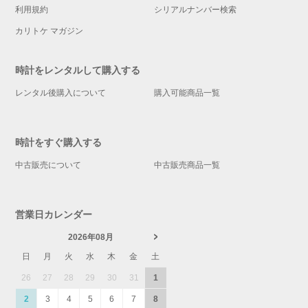
利用規約
シリアルナンバー検索
カリトケ マガジン
時計をレンタルして購入する
レンタル後購入について
購入可能商品一覧
時計をすぐ購入する
中古販売について
中古販売商品一覧
営業日カレンダー
2026年08月
日
月
火
水
木
金
土
26
27
28
29
30
31
1
2
3
4
5
6
7
8