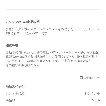
スタッフからの商品説明
まさにラグスポのスポーツエレガンスを体現したモデルで、Tシャツ
1枚にもスーツにもハマります。
注意事項
自動巻式時計のため、携帯電話・PC・スマートウォッチ、その他家
電製品からは必ず5cm以上離してご使用ください。電化製品が発す
る磁気により、故障の原因となります。（安心キズ保証対象外）
その他
禁止事項はこちら
各種用語・説明
保証書
あり
商品スペック
箱
あり
レンタル状況
レンタル中
商品ID
50332