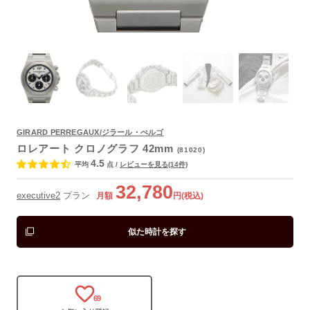
よくあるご質問
GIRARD PERREGAUX/ジラール・ぺルゴ
ロレアート クロノグラフ 42mm
(81020)
4.5
平均
点
/
レビューを見る(14件)
32,780
executive2
プラン
月額
円(税込)
似た時計を探す
69