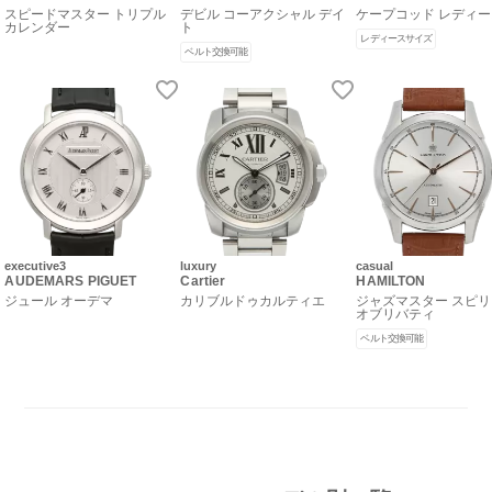
スピードマスター トリプル
デビル コーアクシャル デイ
ケープコッド レディ
カレンダー
ト
レディースサイズ
ベルト交換可能
executive3
luxury
casual
AUDEMARS PIGUET
Cartier
HAMILTON
ジュール オーデマ
カリブルドゥカルティエ
ジャズマスター スピ
オブリバティ
ベルト交換可能