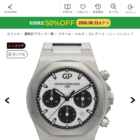
50%OFF
2026.08.31
初回限定
まで
カリトケ
腕時計ブランド一覧
ジラール・ぺルゴ
ロレアート
(レンタル)ロレアート
レンタル中
購入可能