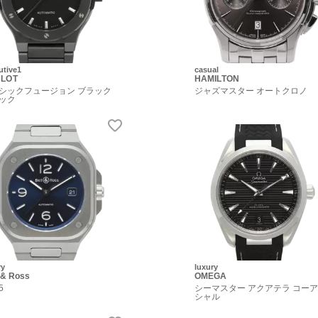
utive1
casual
LOT
HAMILTON
シックフュージョン ブラック
ジャズマスター オートクロノ
ック
ry
luxury
 & Ross
OMEGA
5
シーマスター アクアテラ コー
シャル