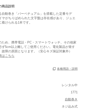
の商品説明
る自動巻き「パーペチュアル」を搭載した定番モデ
ダイヤがちりばめられた文字盤は存在感があり、ジュエ
に着けられる1本です。
のため、携帯電話・PC・スマートウォッチ、その他家
必ず5cm以上離してご使用ください。電化製品が発す
、故障の原因となります。（安心キズ保証対象外）
項はこちら
各種用語・説明
レンタル中
1771
ルト込み)
自動巻き
重い
ネジ込み式