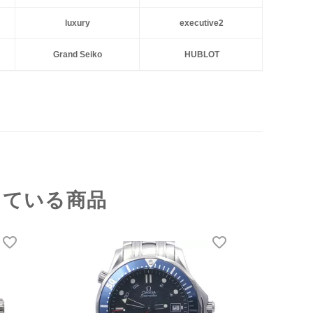
luxury
executive2
Grand Seiko
HUBLOT
している商品