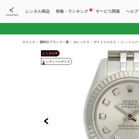
レンタル商品
特集・ランキング
サービス関連
ヘルプ
ブランド一覧
特集
すべての商品
ランキング
新入荷商品
料金プラン
ご
新
獲
カリトケ
腕時計ブランド一覧
ロレックス
デイトジャスト
(レンタル)デ
レンタル中
レディースサイズ