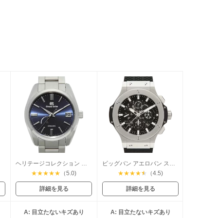
ヘリテージコレクション スプリングドライブ
ビッグバン アエロバン スティール
★
★
★
★
★
（5.0)
★
★
★
★
★
（4.5)
詳細を見る
詳細を見る
A: 目立たないキズあり
A: 目立たないキズあり