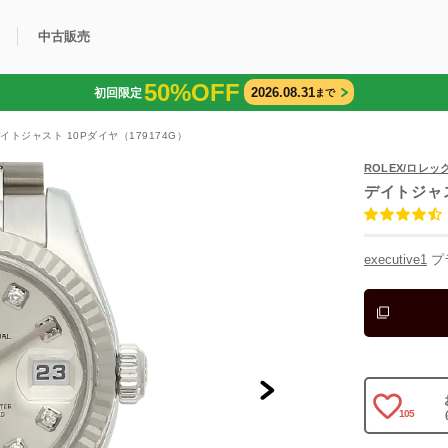
中古販売
50%OFF
2026.08.31
初回限定
まで
利用方法
規限定商品
得できるポイント
中古販売商品
Q&A
購入可能商品
カリトケとは？
ブランド一覧
中古販売について
イトジャスト 10Pダイヤ（179174G）
ROLEX/ロレッ
デイトジャス
executive1
プ
105