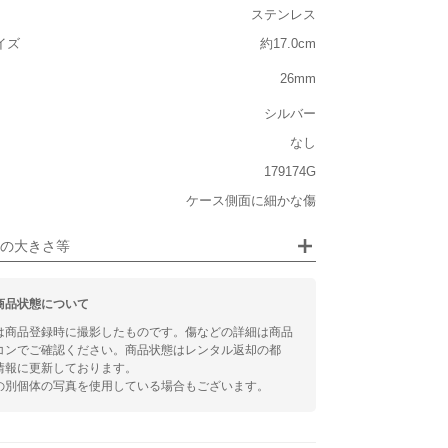
大きさ
ステンレス
イズ
約17.0cm
大きい
26mm
シルバー
ジュエリー
なし
るシチュエーション
179174G
ケース側面に細かな傷
ビジネス
の大きさ等
商品状態について
は商品登録時に撮影したものです。傷などの詳細は商品
コンでご確認ください。商品状態はレンタル返却の都
情報に更新しております。
の別個体の写真を使用している場合もございます。