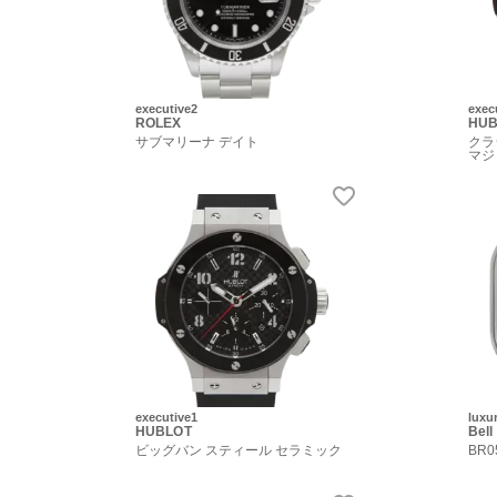
executive2
exec
ROLEX
HUB
サブマリーナ デイト
クラ
マジ
executive1
luxu
HUBLOT
Bell
ビッグバン スティール セラミック
BR0