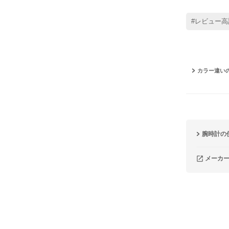
#レビュー高
カラー違い
腕時計の
メーカ