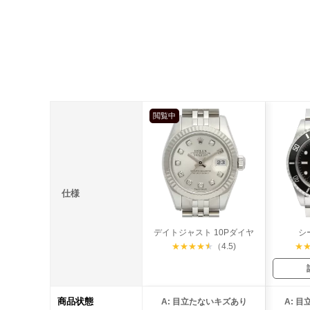
閲覧中
仕様
デイトジャスト 10Pダイヤ
シ
★
★
★
★
★
（4.5)
★
商品状態
A: 目立たないキズあり
A: 