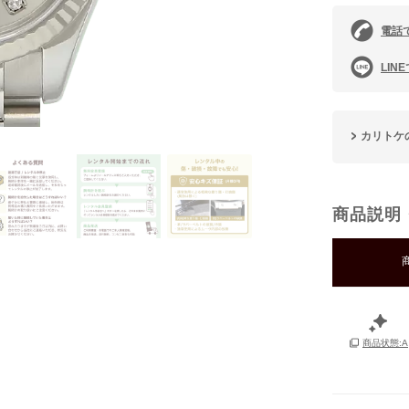
電話
LIN
カリトケ
商品説明
商品状態:A