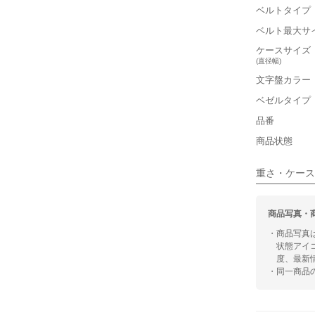
■ケースの
ベルトタイプ
ベルト最大サ
小さい
ケースサイズ
(直径幅)
■装飾感
文字盤カラー
シンプル
ベゼルタイプ
品番
■向いてい
商品状態
カジュアル
重さ・ケース
商品写真・
・商品写真
状態アイ
度、最新
・同一商品