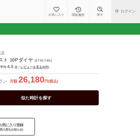
ログイン
探す
お気に入り
閲覧履歴
クス
ト 10Pダイヤ
(179174G)
4.5
平均
点
/
レビューを見る(8件)
26,180
ラン
月額
円(税込)
似た時計を探す
お気に入り登録
(再入荷をお知らせ)