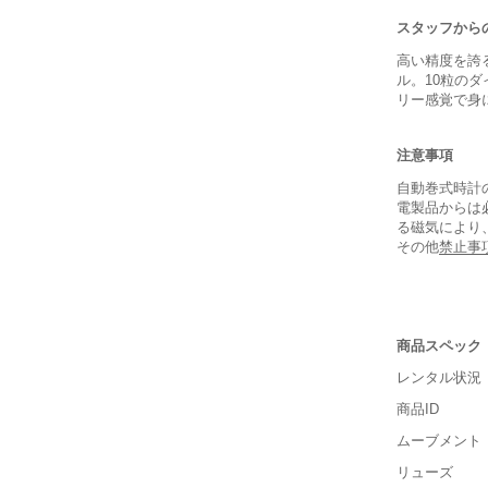
スタッフから
高い精度を誇
ル。10粒の
リー感覚で身
注意事項
自動巻式時計
電製品からは
る磁気により
その他
禁止事
商品スペック
レンタル状況
商品ID
■重さ(ベ
ムーブメント
軽い
リューズ