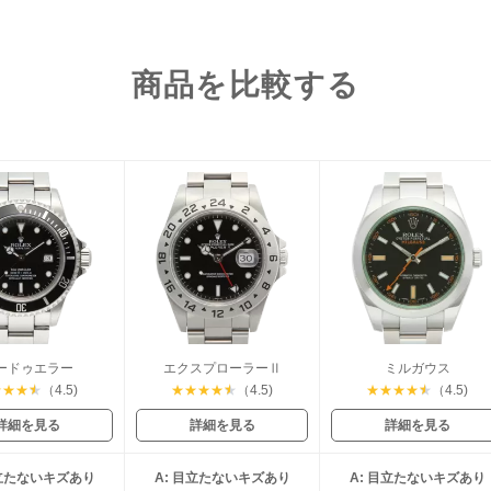
商品を比較する
ードゥエラー
エクスプローラーⅡ
ミルガウス
★
★
★
★
（4.5)
★
★
★
★
★
（4.5)
★
★
★
★
★
（4.5)
詳細を見る
詳細を見る
詳細を見る
目立たないキズあり
A: 目立たないキズあり
A: 目立たないキズあり