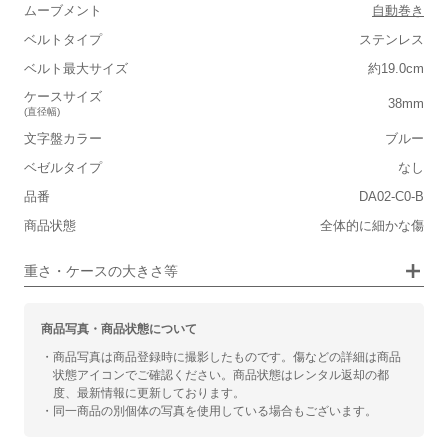
ムーブメント
自動巻き
■ケースの大きさ
ベルトタイプ
ステンレス
ベルト最大サイズ
約19.0cm
小さい
大きい
ケースサイズ
38mm
(直径幅)
■装飾感
文字盤カラー
ブルー
シンプル
ジュエリー
ベゼルタイプ
なし
品番
■向いているシチュエーション
DA02-C0-B
商品状態
全体的に細かな傷
カジュアル
ビジネス
重さ・ケースの大きさ等
商品写真・商品状態について
・商品写真は商品登録時に撮影したものです。傷などの詳細は商品
状態アイコンでご確認ください。商品状態はレンタル返却の都
度、最新情報に更新しております。
・同一商品の別個体の写真を使用している場合もございます。