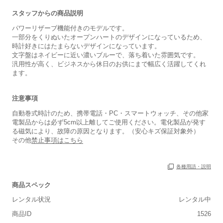
スタッフからの商品説明
パワーリザーブ機能付きのモデルです。
一部分をくりぬいたオープンハートのデザインになっているため、
時計好きにはたまらないデザインになっています。
文字盤はネイビーに近い濃いブルーで、落ち着いた雰囲気です。
汎用性が高く、ビジネスから休日のお供にまで幅広く活躍してくれ
ます。
注意事項
自動巻式時計のため、携帯電話・PC・スマートウォッチ、その他家
電製品からは必ず5cm以上離してご使用ください。電化製品が発す
る磁気により、故障の原因となります。（安心キズ保証対象外）
その他
禁止事項はこちら
各種用語・説明
商品スペック
レンタル状況
レンタル中
■重さ(ベルト込み)
商品ID
1526
軽い
重い