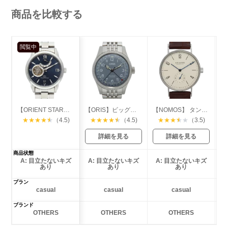
商品を比較する
閲覧中
【ORIENT STAR】パワーリザーブ
【ORIS】ビッグクラウン ポインターデイト
【NOMOS】 タンジェント
★
★
★
★
★
（4.5)
★
★
★
★
★
（4.5)
★
★
★
★
★
（3.5)
詳細を見る
詳細を見る
商品状態
A: 目立たないキズ
A: 目立たないキズ
A: 目立たないキズ
あり
あり
あり
プラン
casual
casual
casual
ブランド
OTHERS
OTHERS
OTHERS