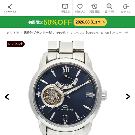
50%OFF
2026.08.31
初回限定
まで
カリトケ
腕時計ブランド一覧
その他
(レンタル)【ORIENT STAR】パワーリザーブ（
レンタル中