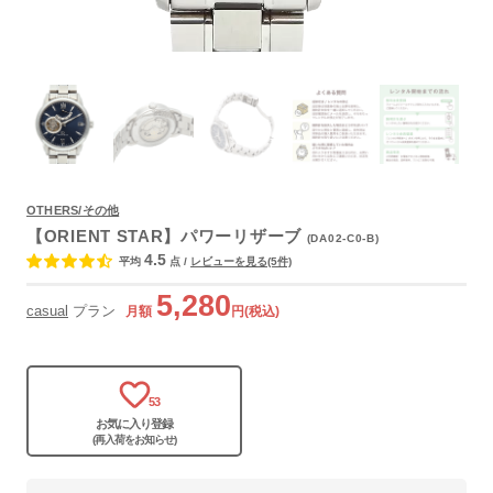
よくあるご質問
OTHERS/その他
【ORIENT STAR】パワーリザーブ
(DA02-C0-B)
4.5
平均
点
/
レビューを見る(5件)
5,280
casual
プラン
月額
円(税込)
53
お気に入り登録
(再入荷をお知らせ)