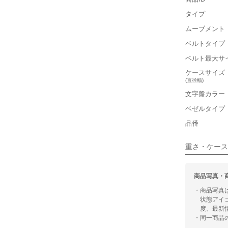
軽い
タイプ
■ケースの
ムーブメント
ベルトタイプ
小さい
ベルト最大サ
■装飾感
ケースサイズ
(直径幅)
シンプル
文字盤カラー
ベゼルタイプ
■向いてい
品番
カジュアル
重さ・ケース
商品写真・
・商品写真
状態アイ
度、最新
・同一商品