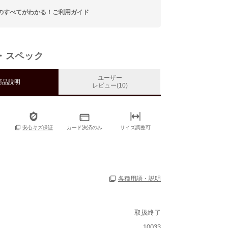
のすべてがわかる！ご利用ガイド
・スペック
ユーザー
商品説明
レビュー(10)
カード決済のみ
サイズ調整可
安心キズ保証
各種用語・説明
取扱終了
ルト込み)
10033