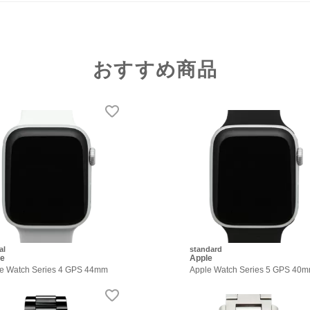
おすすめ商品
al
standard
le
Apple
e Watch Series 4 GPS 44mm
Apple Watch Series 5 GPS 40