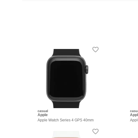
casual
casu
Apple
App
Apple Watch Series 4 GPS 40mm
Appl