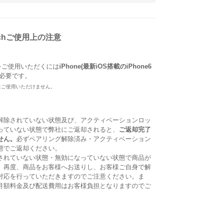
atchご使用上の注意
tchをご使用いただくには
iPhone(最新iOS搭載のiPhone6
必要です。
末ではご使用いただけません。
解除されていない状態及び、アクティベーションロッ
っていない状態で弊社にご返却されると、
ご返却完了
せん。
必ずペアリング解除済み・アクティベーション
態でご返却ください。
されていない状態・無効になっていない状態で商品が
、再度、商品をお客様へお送りし、お客様ご自身で解
対応を行っていただきますのでご注意ください。ま
月額料金及び配送費用はお客様負担となりますのでご
。