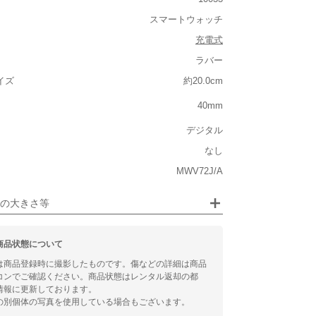
重い
スマートウォッチ
大きさ
充電式
ラバー
大きい
イズ
約20.0cm
40mm
ジュエリー
デジタル
るシチュエーション
なし
MWV72J/A
ビジネス
の大きさ等
商品状態について
は商品登録時に撮影したものです。傷などの詳細は商品
コンでご確認ください。商品状態はレンタル返却の都
情報に更新しております。
の別個体の写真を使用している場合もございます。