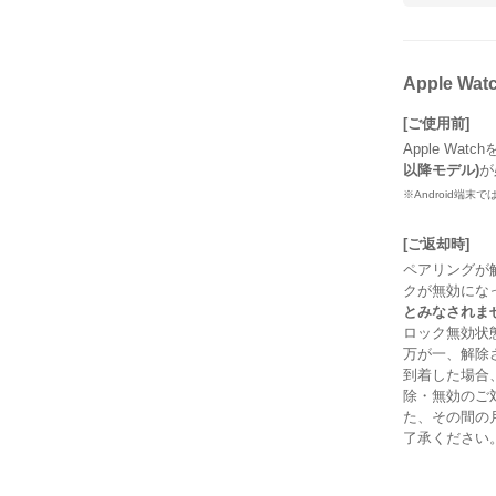
Apple W
[ご使用前]
Apple Wa
以降モデル)
が
※Android端
[ご返却時]
ペアリングが
クが無効にな
とみなされま
ロック無効状
万が一、解除
到着した場合
除・無効のご
た、その間の
了承ください