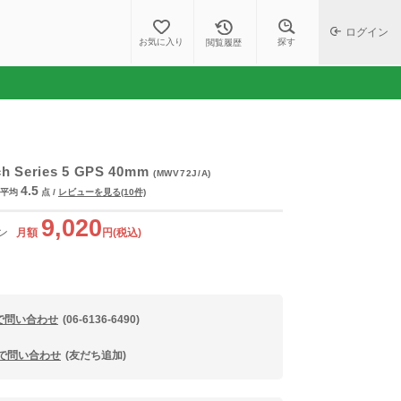
ログイン
探す
お気に入り
閲覧履歴
ch Series 5 GPS 40mm
(MWV72J/A)
4.5
平均
点
/
レビューを見る(10件)
9,020
ン
月額
円(税込)
で問い合わせ
(06-6136-6490)
Eで問い合わせ
(友だち追加)