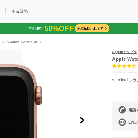
中古販売
50%OFF
2026.08.31
初回限定
まで
利用方法
規限定商品
得できるポイント
中古販売商品
Q&A
購入可能商品
カリトケとは？
ブランド一覧
中古販売について
s 5 GPS 40mm（MWV72J/A）
Apple/アップル
Apple Wat
standard
プラ
電話
LIN