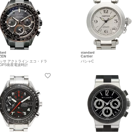
dard
standard
IZEN
Cartier
ッサ アクトライン エコ・ドラ
パシャC
GPS衛星電波時計