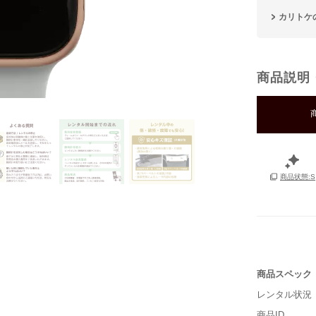
カリトケ
商品説明
商品状態:S
商品スペック
レンタル状況
■重さ(ベ
商品ID