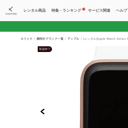
レンタル商品
特集・ランキング
サービス関連
ヘルプ
ブランド一覧
特集
すべての商品
ランキング
新入荷商品
料金プラン
ご
新
獲
カリトケ
腕時計ブランド一覧
アップル
(レンタル)Apple Watch Serie
取扱終了