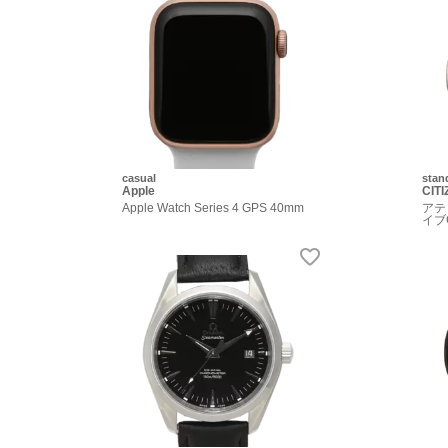
casual
stan
Apple
CIT
Apple Watch Series 4 GPS 40mm
アテ
イブ