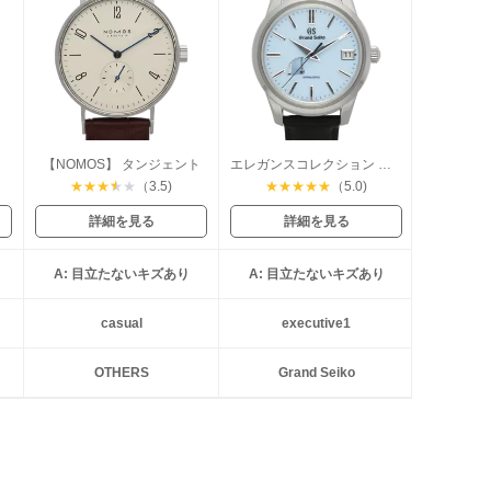
【NOMOS】 タンジェント
エレガンスコレクション スプリングドライブ
★
★
★
★
★
（3.5)
★
★
★
★
★
（5.0)
詳細を見る
詳細を見る
A: 目立たないキズあり
A: 目立たないキズあり
casual
executive1
OTHERS
Grand Seiko