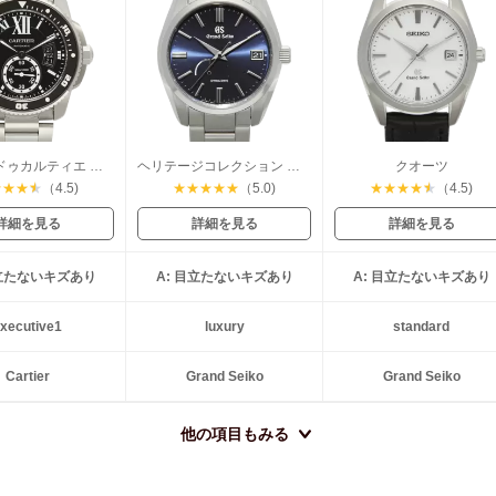
カリブルドゥカルティエ ダイバー
ヘリテージコレクション スプリングドライブ
クオーツ
★
★
★
★
（4.5)
★
★
★
★
★
（5.0)
★
★
★
★
★
（4.5)
詳細を見る
詳細を見る
詳細を見る
目立たないキズあり
A: 目立たないキズあり
A: 目立たないキズあり
xecutive1
luxury
standard
Cartier
Grand Seiko
Grand Seiko
他の項目もみる