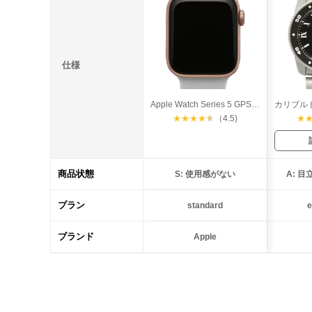
仕様
Apple Watch Series 5 GPS 40mm
★
★
★
★
★
（4.5)
★
商品状態
S: 使用感がない
A: 
プラン
standard
e
ブランド
Apple