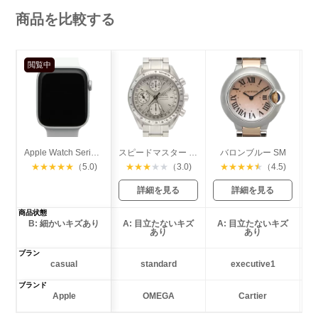
商品を比較する
閲覧中
Apple Watch Series 4 GPS 44mm
スピードマスター トリプルカレンダー
バロンブルー SM
★
★
★
★
★
（5.0)
★
★
★
★
★
（3.0)
★
★
★
★
★
（4.5)
詳細を見る
詳細を見る
商品状態
B: 細かいキズあり
A: 目立たないキズ
A: 目立たないキズ
あり
あり
プラン
casual
standard
executive1
ブランド
Apple
OMEGA
Cartier