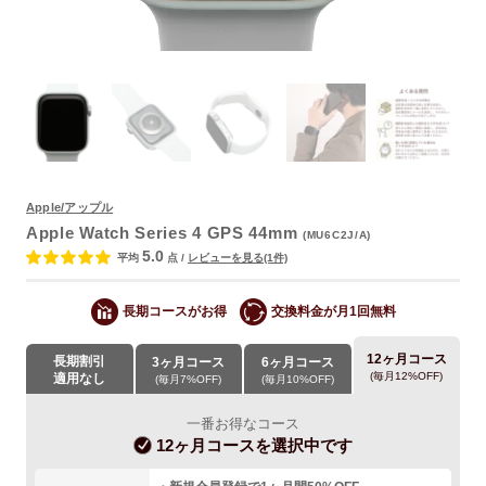
よくあるご質問
Apple/アップル
Apple Watch Series 4 GPS 44mm
(MU6C2J/A)
5.0
平均
点
/
レビューを見る(1件)
長期コースがお得
交換料金が月1回無料
12ヶ月コース
長期割引
3ヶ月コース
6ヶ月コース
(毎月12%OFF)
適用なし
(毎月7%OFF)
(毎月10%OFF)
一番お得なコース
12ヶ月コース
を選択中です