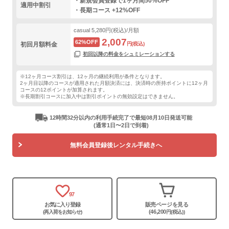
・新規会員登録で1ヶ月間50%OFF
適用中割引
・長期コース +12%OFF
casual
5,280円(税込)/月額
2,007
62%OFF
初回月額料金
円(税込)
初回以降の料金をシュミレーションする
※12ヶ月コース割引は、12ヶ月の継続利用が条件となります。
2ヶ月目以降のコースが適用された月額決済には、決済時の所持ポイントに12ヶ月
コースの12ポイントが加算されます。
※長期割引コースに加入中は割引ポイントの無効設定はできません。
12時間32分以内の利用手続完了で最短08月10日発送可能
(通常1日〜2日で到着)
無料会員登録後レンタル手続きへ
97
お気に入り登録
販売ページを見る
(46,200
(再入荷をお知らせ)
円(税込))