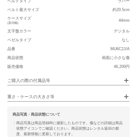
ベルトタイプ
ラバー
■重さ(ベルト込み)
ベルト最大サイズ
約20.5cm
軽い
重い
ケースサイズ
44mm
(直径幅)
■ケースの大きさ
文字盤カラー
デジタル
小さい
大きい
ベゼルタイプ
なし
品番
MU6C2J/A
■装飾感
保証書
なし
商品状態
画面に小さな傷
シンプル
ジュエリー
箱
なし
販売価格
46,200円
■向いているシチュエーション
ご購入の際の付属品等
カジュアル
ビジネス
重さ・ケースの大きさ等
商品写真・商品状態について
・商品写真は商品登録時に撮影したものです。傷などの詳細は商品
状態アイコンでご確認ください。商品状態はレンタル返却の都
度、最新情報に更新しております。