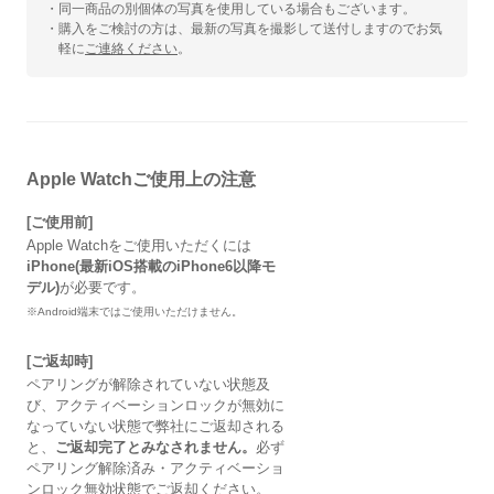
・同一商品の別個体の写真を使用している場合もございます。
・購入をご検討の方は、最新の写真を撮影して送付しますのでお気
軽に
ご連絡ください
。
Apple Watchご使用上の注意
[ご使用前]
Apple Watchをご使用いただくには
iPhone(最新iOS搭載のiPhone6以降モ
デル)
が必要です。
※Android端末ではご使用いただけません。
[ご返却時]
ペアリングが解除されていない状態及
び、アクティベーションロックが無効に
なっていない状態で弊社にご返却される
と、
ご返却完了とみなされません。
必ず
ペアリング解除済み・アクティベーショ
ンロック無効状態でご返却ください。