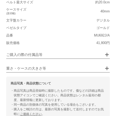
ベルト最大サイズ
約20.0cm
■ケースの大きさ
ケースサイズ
40mm
(直径幅)
小さい
大きい
文字盤カラー
デジタル
ベゼルタイプ
ゴールド
■装飾感
保証書
なし
品番
MU692J/A
シンプル
ジュエリー
箱
なし
販売価格
41,800円
■向いているシチュエーション
ご購入の際の付属品等
カジュアル
ビジネス
重さ・ケースの大きさ等
商品写真・商品状態について
・商品写真は商品登録時に撮影したものです。傷などの詳細は商品
状態アイコンでご確認ください。商品状態はレンタル返却の都
度、最新情報に更新しております。
・同一商品の別個体の写真を使用している場合もございます。
・購入をご検討の方は、最新の写真を撮影して送付しますのでお気
軽に
ご連絡ください
。