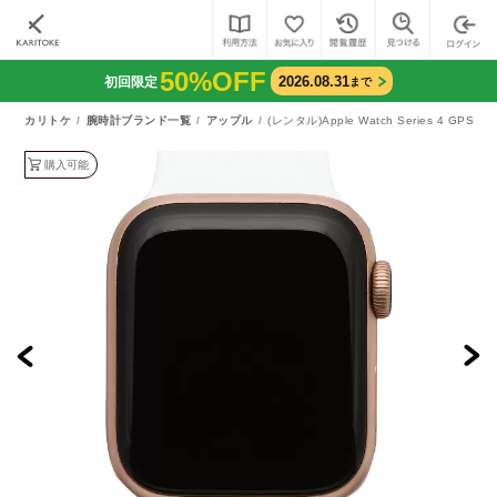
50%OFF
2026.08.31
初回限定
まで
カリトケ
腕時計ブランド一覧
アップル
(レンタル)Apple Watch Series 4 GPS 
購入可能