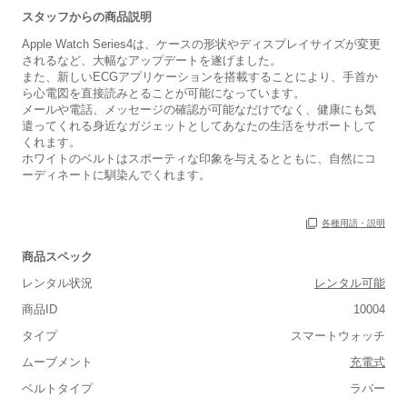
スタッフからの商品説明
Apple Watch Series4は、ケースの形状やディスプレイサイズが変更
されるなど、大幅なアップデートを遂げました。
また、新しいECGアプリケーションを搭載することにより、手首か
ら心電図を直接読みとることが可能になっています。
メールや電話、メッセージの確認が可能なだけでなく、健康にも気
遣ってくれる身近なガジェットとしてあなたの生活をサポートして
くれます。
ホワイトのベルトはスポーティな印象を与えるとともに、自然にコ
ーディネートに馴染んでくれます。
各種用語・説明
商品スペック
レンタル状況
レンタル可能
商品ID
10004
タイプ
スマートウォッチ
ムーブメント
充電式
■重さ(ベルト込み)
ベルトタイプ
ラバー
軽い
重い