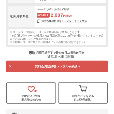
casual
5,280円(税込)/月額
2,007
62%OFF
初回月額料金
円(税込)
初回以降の料金をシュミレーションする
※12ヶ月コース割引は、12ヶ月の継続利用が条件となります。
2ヶ月目以降のコースが適用された月額決済には、決済時の所持ポイントに12ヶ月
コースの12ポイントが加算されます。
※長期割引コースに加入中は割引ポイントの無効設定はできません。
利用手続完了で最短08月12日発送可能
(通常1日〜2日で到着)
無料会員登録後レンタル手続きへ
87
お気に入り登録
販売ページを見る
(41,800
(再入荷をお知らせ)
円(税込))