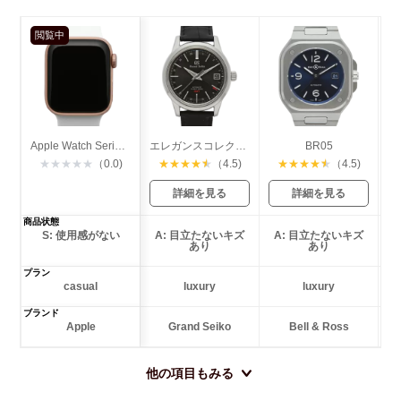
閲覧中
Apple Watch Series 4 GPS 40mm
エレガンスコレクション メカニカル ハイビート
BR05
★
★
★
★
★
（0.0)
★
★
★
★
★
（4.5)
★
★
★
★
★
（4.5)
詳細を見る
詳細を見る
商品状態
S: 使用感がない
A: 目立たないキズ
A: 目立たないキズ
あり
あり
プラン
casual
luxury
luxury
ブランド
Apple
Grand Seiko
Bell & Ross
他の項目もみる