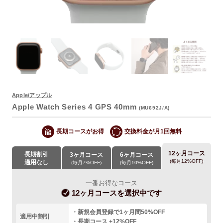
よくあるご質問
Apple/アップル
Apple Watch Series 4 GPS 40mm
(MU692J/A)
長期コースがお得
交換料金が月1回無料
12ヶ月コース
長期割引
3ヶ月コース
6ヶ月コース
(毎月12%OFF)
適用なし
(毎月7%OFF)
(毎月10%OFF)
一番お得なコース
12ヶ月コース
を選択中です
・新規会員登録で1ヶ月間50%OFF
適用中割引
・長期コース +12%OFF