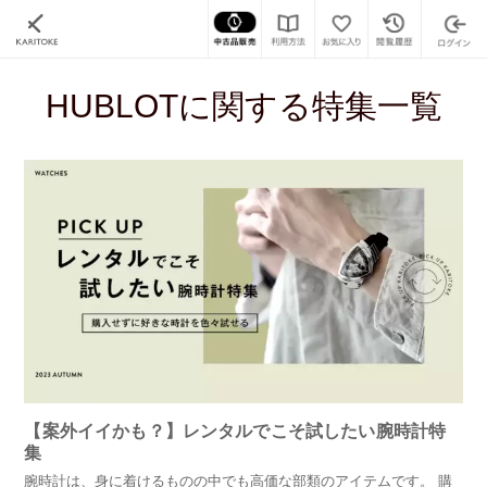
カリトケ
特集一覧
HUBLOTに関する特集一覧
【案外イイかも？】レンタルでこそ試したい腕時計特
集
腕時計は、身に着けるものの中でも高価な部類のアイテムです。 購