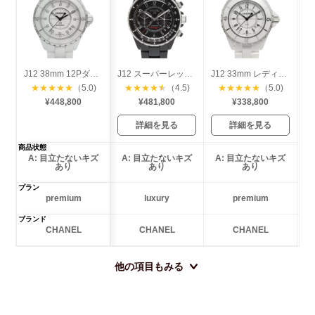
J12 38mm 12Pダイヤ
J12 スーパーレッジェーラ 41mm
J12 33mm レディース
★
★
★
★
★
（5.0)
★
★
★
★
★
（4.5)
★
★
★
★
★
（5.0)
¥448,800
¥481,800
¥338,800
詳細を見る
詳細を見る
商品状態
A: 目立たないキズ
A: 目立たないキズ
A: 目立たないキズ
あり
あり
あり
プラン
premium
luxury
premium
ブランド
CHANEL
CHANEL
CHANEL
他の項目もみる