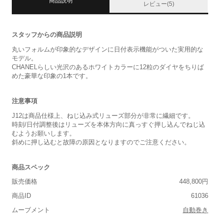
商品説明
レビュー(5)
スタッフからの商品説明
丸いフォルムが印象的なデザインに日付表示機能がついた実用的な
モデル。
CHANELらしい光沢のあるホワイトカラーに12粒のダイヤをちりば
めた豪華な印象の1本です。
注意事項
J12は商品仕様上、ねじ込み式リューズ部分が非常に繊細です。
時刻/日付調整後はリューズを本体方向に真っすぐ押し込んでねじ込
むようお願いします。
斜めに押し込むと故障の原因となりますのでご注意ください。
商品スペック
販売価格
448,800円
商品ID
61036
ムーブメント
自動巻き