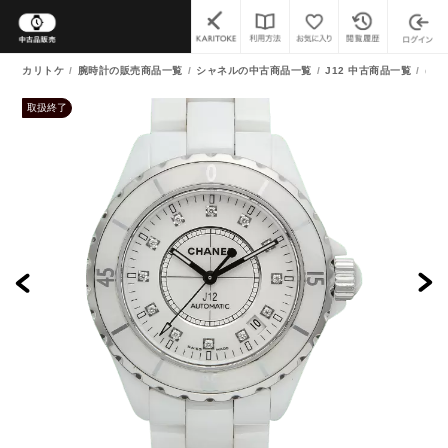
カリトケ
腕時計の販売商品一覧
シャネルの中古商品一覧
J12 中古商品一覧
(中古
取扱終了
よくあるご質問