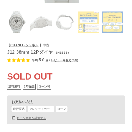
【
CHANEL/シャネル
】中古
J12 38mm 12Pダイヤ
（H1629）
5.0
平均
点
/
レビューを見る(5件)
SOLD OUT
送料無料
2年保証
ローン可
お支払い方法
銀行振込
クレジットカード
ローン
ローン金額を計算する