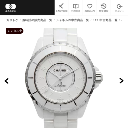
カリトケ
腕時計の販売商品一覧
シャネルの中古商品一覧
J12 中古商品一覧
(中
レンタル中