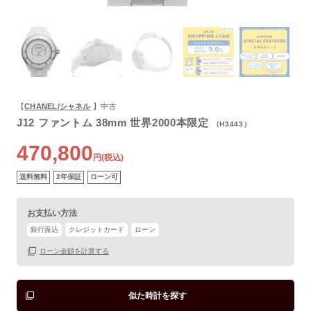
よくあるご質問
【
CHANEL/シャネル
】中古
J12 ファントム 38mm 世界2000本限定
（H3443）
470,800
円(税込)
送料無料
2年保証
ローン可
お支払い方法
保証書
あり
銀行振込
クレジットカード
ローン
箱
なし
ローン金額を計算する
似た時計を探す