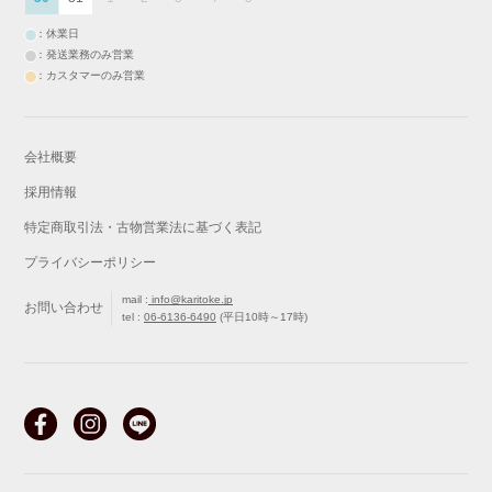
：休業日
：発送業務のみ営業
：カスタマーのみ営業
会社概要
採用情報
特定商取引法・古物営業法に基づく表記
プライバシーポリシー
mail :
info@karitoke.jp
お問い合わせ
tel :
06-6136-6490
(平日10時～17時)
戻る
最初から