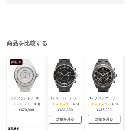
商品を比較する
閲覧中
J12 ファントム 38mm 世界2000本限定
J12 スーパーレッジェーラ 41mm
J12 クロノグラフ 41mm
★
★
★
★
★
（0.0)
★
★
★
★
★
（4.5)
★
★
★
★
★
（4.5)
¥470,800
¥481,800
¥415,800
詳細を見る
詳細を見る
商品状態