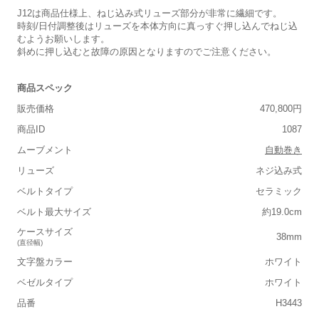
J12は商品仕様上、ねじ込み式リューズ部分が非常に繊細です。
時刻/日付調整後はリューズを本体方向に真っすぐ押し込んでねじ込
むようお願いします。
斜めに押し込むと故障の原因となりますのでご注意ください。
商品スペック
販売価格
470,800円
商品ID
1087
ムーブメント
自動巻き
リューズ
ネジ込み式
ベルトタイプ
セラミック
ベルト最大サイズ
約19.0cm
ケースサイズ
38mm
(直径幅)
文字盤カラー
ホワイト
ベゼルタイプ
ホワイト
品番
H3443