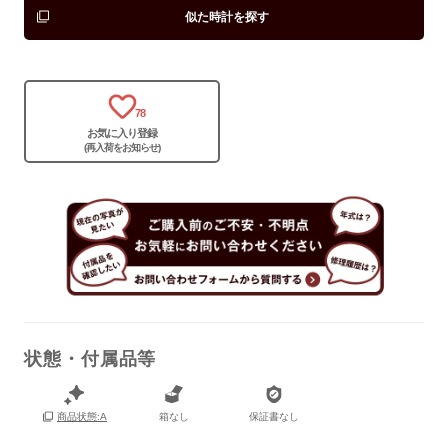
似た時計を探す
78
お気に入り登録
(再入荷をお知らせ)
状態・付属品等
保証書
なし
箱
なし
箱なし
保証書なし
商品状態:A