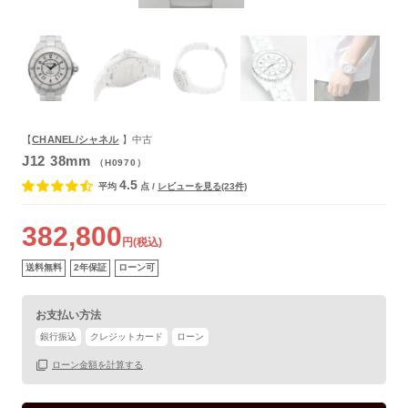
よくあるご質問
【
CHANEL/シャネル
】中古
J12 38mm
（H0970）
4.5
平均
点
/
レビューを見る(23件)
382,800
円(税込)
送料無料
2年保証
ローン可
お支払い方法
銀行振込
クレジットカード
ローン
ローン金額を計算する