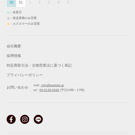
30
31
1
2
3
4
5
：休業日
：発送業務のみ営業
：カスタマーのみ営業
会社概要
採用情報
特定商取引法・古物営業法に基づく表記
プライバシーポリシー
mail :
info@karitoke.jp
お問い合わせ
tel :
06-6136-6490
(平日10時～17時)
戻る
最初から