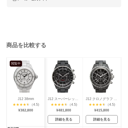
商品を比較する
閲覧中
J12 38mm
J12 スーパーレッジェーラ 41mm
J12 クロノグラフ 41mm
★
★
★
★
★
（4.5)
★
★
★
★
★
（4.5)
★
★
★
★
★
（4.5)
¥382,800
¥481,800
¥415,800
詳細を見る
詳細を見る