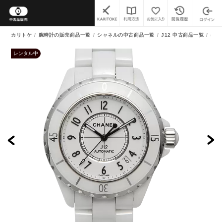
カリトケ
腕時計の販売商品一覧
シャネルの中古商品一覧
J12 中古商品一覧
(中古
レンタル中