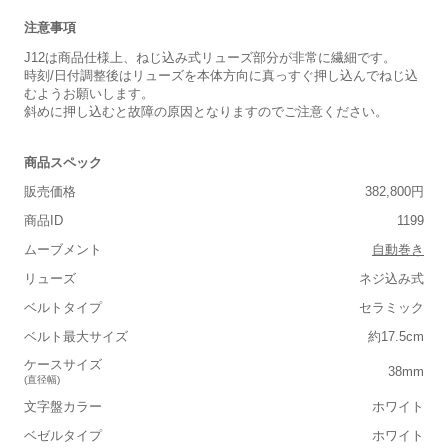
注意事項
J12は商品仕様上、ねじ込み式リューズ部分が非常に繊細です。
時刻/日付調整後はリューズを本体方向に真っすぐ押し込んでねじ込
むようお願いします。
斜めに押し込むと故障の原因となりますのでご注意ください。
商品スペック
販売価格
382,800円
商品ID
1199
ムーブメント
自動巻き
リューズ
ネジ込み式
ベルトタイプ
セラミック
ベルト最大サイズ
約17.5cm
ケースサイズ
38mm
(直径幅)
文字盤カラー
ホワイト
ベゼルタイプ
ホワイト