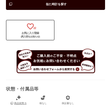
似た時計を探す
22
お気に入り登録
(再入荷をお知らせ)
状態・付属品等
保証書
なし
箱なし
保証書なし
商品状態:S
箱
なし