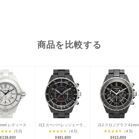
商品を比較する
33mm レディース
J12 スーパーレッジェーラ 41mm
J12 クロノグラフ 41mm
★
★
★
★
（5.0)
★
★
★
★
★
（4.5)
★
★
★
★
★
（4.5)
¥338,800
¥481,800
¥415,800