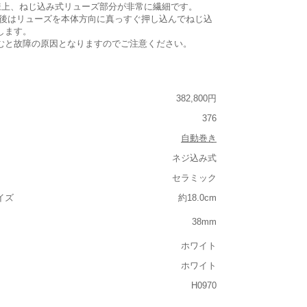
仕様上、ねじ込み式リューズ部分が非常に繊細です。
整後はリューズを本体方向に真っすぐ押し込んでねじ込
します。
むと故障の原因となりますのでご注意ください。
382,800円
376
自動巻き
ネジ込み式
セラミック
イズ
約18.0cm
38mm
ホワイト
ホワイト
H0970