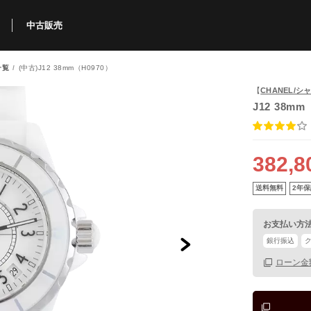
中古販売
一覧
(中古)J12 38mm（H0970）
利用方法
規限定商品
得できるポイント
中古販売商品
Q&A
購入可能商品
カリトケとは？
ブランド一覧
中古販売について
【
CHANEL/シ
J12 38mm
382,8
送料無料
2年保
お支払い方
銀行振込
ローン金