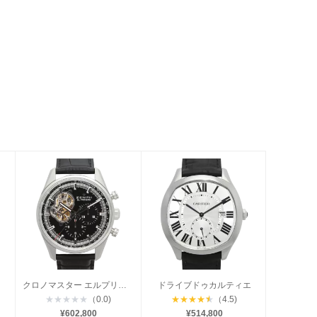
クロノマスター エルプリメロ オープン
ドライブドゥカルティエ
★
★
★
★
★
（0.0)
★
★
★
★
★
（4.5)
¥602,800
¥514,800