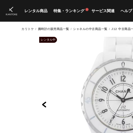
レンタル商品
特集・ランキング
サービス関連
ヘルプ
カリトケ
腕時計の販売商品一覧
シャネルの中古商品一覧
J12 中古商品
ブランド一覧
特集
すべての商品
ランキング
新入荷商品
料金プラン
ご
新
獲
レンタル中