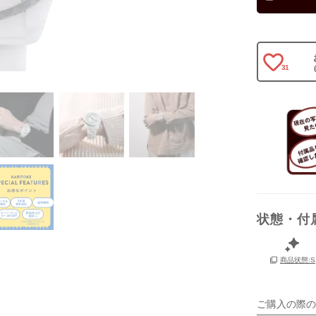
保証書
31
箱
状態・付
商品状態:S
ご購入の際の