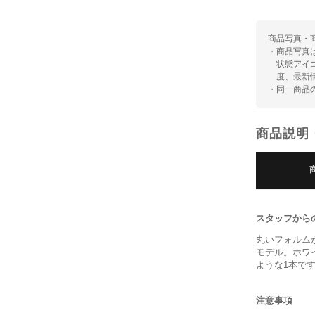
商品写真・
・商品写真
状態アイ
度、最新
・同一商品
商品説明
スタッフから
丸いフォルム
モデル。ホワ
ような1本で
注意事項