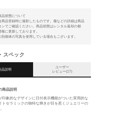
商品状態について
は商品登録時に撮影したものです。傷などの詳細は商品
コンでご確認ください。商品状態はレンタル返却の都
情報に更新しております。
の別個体の写真を使用している場合もございます。
・スペック
ユーザー
商品説明
レビュー(17)
の商品説明
が印象的なデザインに日付表示機能がついた実用的な
イトセラミックの独特な輝きが目を惹くジュエリーの
す。