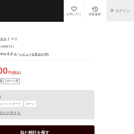
ログイン
お気に入り
閲覧履歴
ャネル
】中古
（H0970）
4.0
平均
点
/
レビューを見る(17件)
00
円(税込)
証
ローン可
法
クレジットカード
ローン
額を計算する
似た時計を探す