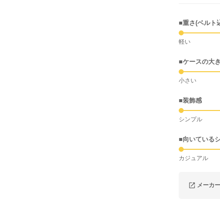
■重さ(ベルト
軽い
■ケースの大
小さい
■装飾感
シンプル
■向いている
カジュアル
メーカ