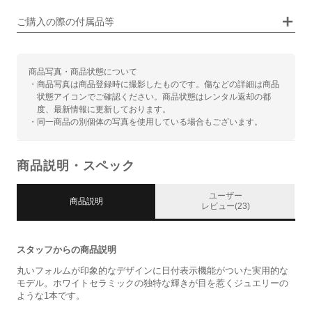
画像タップで拡大表示
ご購入の際の付属品等
商品写真・商品状態について
・商品写真は商品登録時に撮影したものです。傷などの詳細は商品
状態アイコンでご確認ください。商品状態はレンタル返却の都
度、最新情報に更新しております。
・同一商品の別個体の写真を使用している場合もございます。
商品説明・スペック
ユーザー
商品説明
レビュー(23)
スタッフからの商品説明
丸いフォルムが印象的なデザインに日付表示機能がついた実用的な
モデル。ホワイトセラミックの独特な輝きが目を惹くジュエリーの
ような1本です。