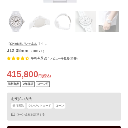
よくあるご質問
【
CHANEL/シャネル
】中古
J12 38mm
（H0970）
4.5
平均
点
/
レビューを見る(23件)
415,800
円(税込)
送料無料
2年保証
ローン可
保証書
あり
お支払い方法
箱
なし
銀行振込
クレジットカード
ローン
ローン金額を計算する