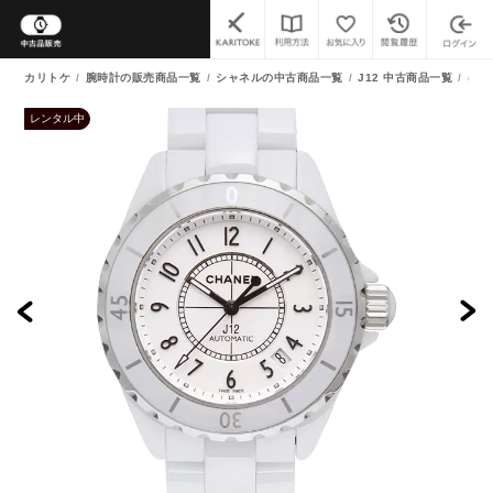
カリトケ
腕時計の販売商品一覧
シャネルの中古商品一覧
J12 中古商品一覧
(中古
レンタル中