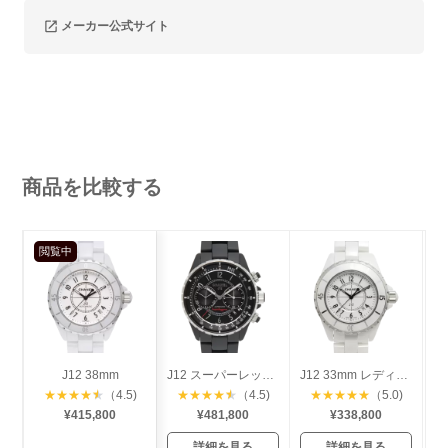
メーカー公式サイト
商品を比較する
閲覧中
J12 38mm
J12 スーパーレッジェーラ 41mm
J12 33mm レディース
★
★
★
★
★
（4.5)
★
★
★
★
★
（4.5)
★
★
★
★
★
（5.0)
¥415,800
¥481,800
¥338,800
詳細を見る
詳細を見る