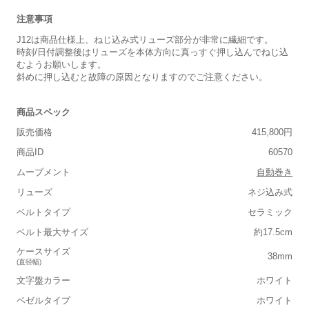
注意事項
J12は商品仕様上、ねじ込み式リューズ部分が非常に繊細です。
時刻/日付調整後はリューズを本体方向に真っすぐ押し込んでねじ込
むようお願いします。
斜めに押し込むと故障の原因となりますのでご注意ください。
商品スペック
販売価格
415,800円
商品ID
60570
ムーブメント
自動巻き
リューズ
ネジ込み式
ベルトタイプ
セラミック
ベルト最大サイズ
約17.5cm
ケースサイズ
38mm
(直径幅)
文字盤カラー
ホワイト
ベゼルタイプ
ホワイト