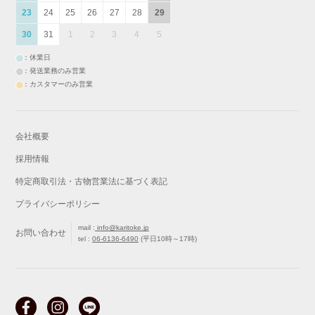
23
24
25
26
27
28
29
30
31
1
2
3
4
5
：休業日
：発送業務のみ営業
：カスタマーのみ営業
会社概要
採用情報
特定商取引法・古物営業法に基づく表記
プライバシーポリシー
mail :
info@karitoke.jp
お問い合わせ
tel :
06-6136-6490
(平日10時～17時)