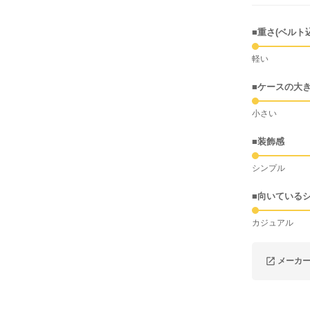
■重さ(ベルト
軽い
■ケースの大
小さい
■装飾感
シンプル
■向いている
カジュアル
メーカ