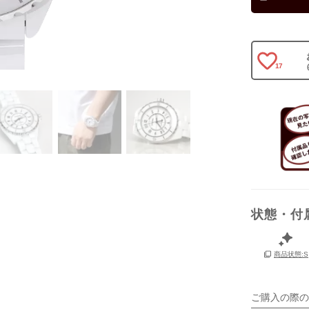
保証書
17
箱
状態・付
商品状態:S
ご購入の際の