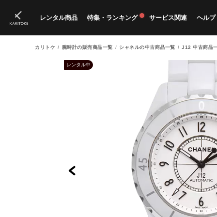
レンタル商品
特集・ランキング
サービス関連
ヘルプ
カリトケ
腕時計の販売商品一覧
シャネルの中古商品一覧
J12 中古商品
ブランド一覧
特集
すべての商品
ランキング
新入荷商品
料金プラン
ご
新
獲
レンタル中