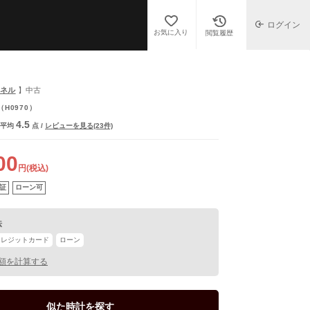
ログイン
お気に入り
閲覧履歴
ャネル
】中古
（H0970）
4.5
平均
点
/
レビューを見る(23件)
00
円(税込)
証
ローン可
法
クレジットカード
ローン
額を計算する
似た時計を探す