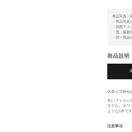
商品写真・
・商品写真
状態アイ
度、最新
・同一商品
商品説明
スタッフから
丸いフォルム
モデル。ホワ
ような1本で
注意事項