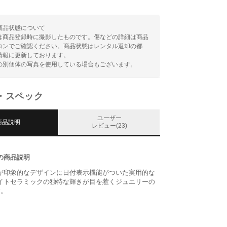
商品状態について
は商品登録時に撮影したものです。傷などの詳細は商品
コンでご確認ください。商品状態はレンタル返却の都
情報に更新しております。
の別個体の写真を使用している場合もございます。
・スペック
ユーザー
商品説明
レビュー(23)
の商品説明
が印象的なデザインに日付表示機能がついた実用的な
イトセラミックの独特な輝きが目を惹くジュエリーの
す。