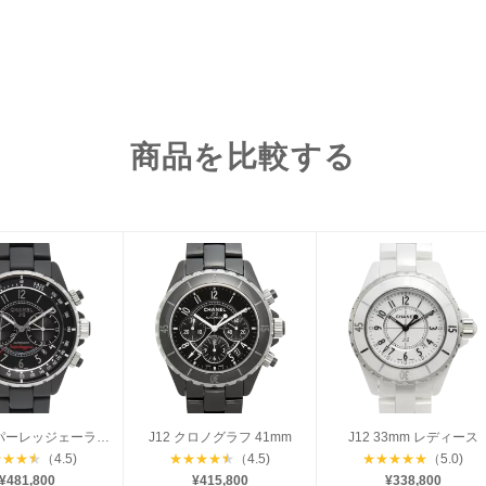
商品を比較する
J12 スーパーレッジェーラ 41mm
J12 クロノグラフ 41mm
J12 33mm レディース
★
★
★
★
（4.5)
★
★
★
★
★
（4.5)
★
★
★
★
★
（5.0)
¥481,800
¥415,800
¥338,800