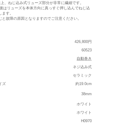
仕様上、ねじ込み式リューズ部分が非常に繊細です。
整後はリューズを本体方向に真っすぐ押し込んでねじ込
します。
むと故障の原因となりますのでご注意ください。
426,800円
60523
自動巻き
ネジ込み式
セラミック
イズ
約19.0cm
38mm
ホワイト
ホワイト
H0970