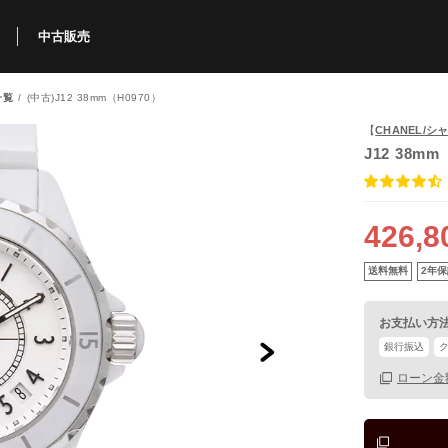
中古販売
一覧
(中古)J12 38mm（H0970）
利用方法
規限定商品
得できるポイント
中古販売商品
Q&A
購入可能商品
カリトケとは？
ブランド一覧
中古販売について
【
CHANEL/シ
J12 38mm
426,8
送料無料
2年保
お支払い方
銀行振込
ローン金