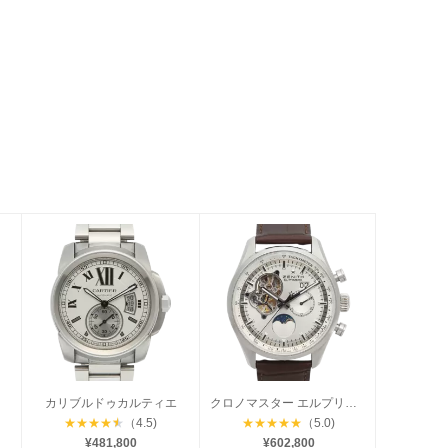
カリブルドゥカルティエ
クロノマスター エルプリメロ オープン ムーンフェイズ
★
★
★
★
★
（4.5)
★
★
★
★
★
（5.0)
¥481,800
¥602,800