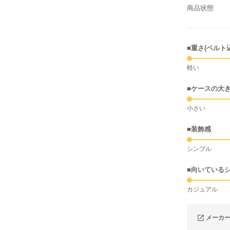
商品状態
■重さ(ベルト
軽い
■ケースの大
小さい
■装飾感
シンプル
■向いている
カジュアル
メーカ