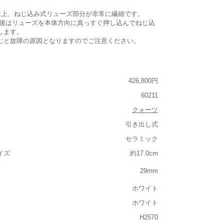
仕様上、ねじ込み式リューズ部分が非常に繊細です。
整後はリューズを本体方向に真っすぐ押し込んでねじ込
します。
むと故障の原因となりますのでご注意ください。
426,800円
60211
クォーツ
引き出し式
セラミック
イズ
約17.0cm
29mm
ホワイト
ホワイト
H2570