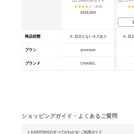
J12 29mm 8Pダイヤ
★
★
★
★
★
（4.0)
★
¥426,800
商品状態
A: 目立たないキズあり
A: 
プラン
premium
ブランド
CHANEL
ショッピングガイド・よくあるご質問
KARITOKEのすべてがわかる! ご利用ガイド