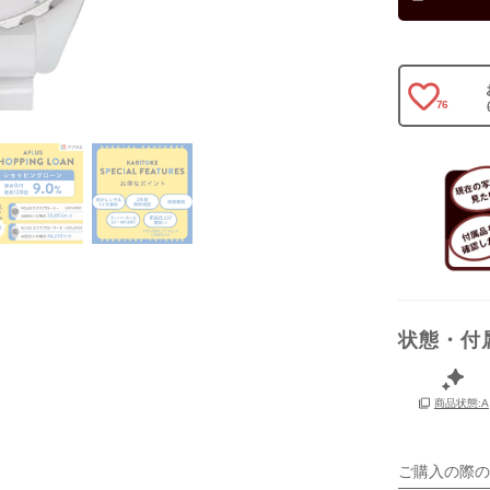
保証書
箱
76
状態・付
商品状態:A
ご購入の際の