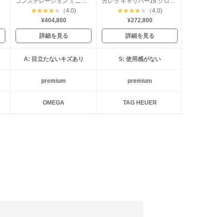
コンステレーション ミニアイリス ダイヤベゼル
カレラ キャリバー16 クロノグラフ デイデイト
★
★
★
★
★
（4.0)
★
★
★
★
★
（4.0)
¥404,800
¥272,800
詳細を見る
詳細を見る
A: 目立たないキズあり
S: 使用感がない
premium
premium
OMEGA
TAG HEUER