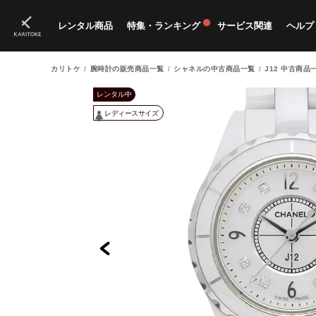
レンタル商品
特集・ランキング
サービス関連
ヘルプ
カリトケ
腕時計の販売商品一覧
シャネルの中古商品一覧
J12 中古商品
ブランド一覧
特集
すべての商品
ランキング
新入荷商品
料金プラン
ご
新
獲
レンタル中
レディースサイズ