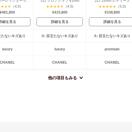
J12 スーパーレッジェーラ 41mm
J12 クロノグラフ 41mm
J12 33mm レディース
★
★
★
★
（4.5)
★
★
★
★
★
（4.5)
★
★
★
★
★
（5.0)
¥481,800
¥415,800
¥338,800
詳細を見る
詳細を見る
詳細を見る
目立たないキズあり
A: 目立たないキズあり
A: 目立たないキズあり
luxury
luxury
premium
CHANEL
CHANEL
CHANEL
他の項目もみる