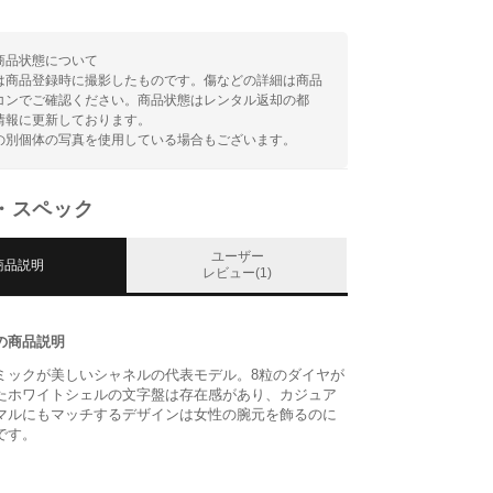
商品状態について
は商品登録時に撮影したものです。傷などの詳細は商品
コンでご確認ください。商品状態はレンタル返却の都
情報に更新しております。
の別個体の写真を使用している場合もございます。
・スペック
ユーザー
商品説明
レビュー(1)
の商品説明
ミックが美しいシャネルの代表モデル。8粒のダイヤが
たホワイトシェルの文字盤は存在感があり、カジュア
マルにもマッチするデザインは女性の腕元を飾るのに
です。