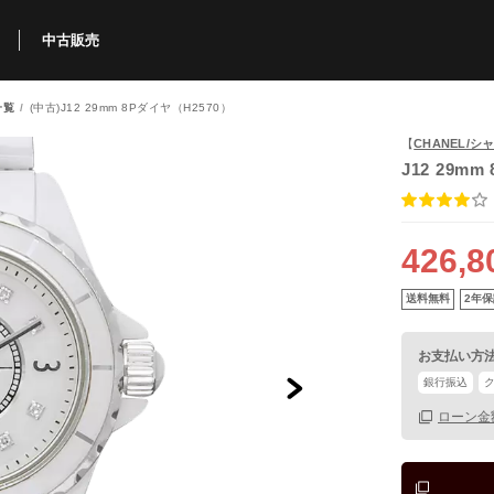
中古販売
一覧
(中古)J12 29mm 8Pダイヤ（H2570）
利用方法
規限定商品
得できるポイント
中古販売商品
Q&A
購入可能商品
カリトケとは？
ブランド一覧
中古販売について
【
CHANEL/シ
J12 29m
426,8
送料無料
2年保
お支払い方
銀行振込
ローン金