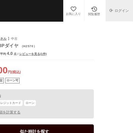
ログイン
お気に入り
閲覧履歴
ャネル
】中古
m 8Pダイヤ
（H2570）
4.0
平均
点
/
レビューを見る(1件)
00
円(税込)
証
ローン可
法
クレジットカード
ローン
額を計算する
似た時計を探す