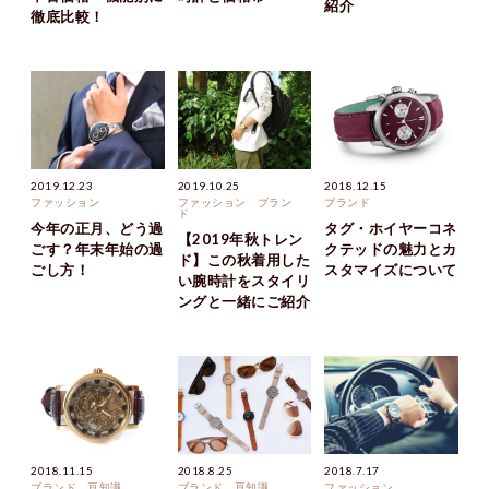
紹介
徹底比較！
2019.12.23
2019.10.25
2018.12.15
ファッション
ファッション
ブラン
ブランド
ド
今年の正月、どう過
タグ・ホイヤーコネ
【2019年秋トレン
ごす？年末年始の過
クテッドの魅力とカ
ド】この秋着用した
ごし方！
スタマイズについて
い腕時計をスタイリ
ングと一緒にご紹介
2018.11.15
2018.8.25
2018.7.17
ブランド
豆知識
ブランド
豆知識
ファッション