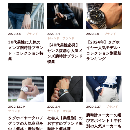
2023.6.6
ブランド
2023.4.4
2023.3.8
ブランド
トレンド
ブランド
30代男性に人気の
【2024年】タグホ
【40代男性必見】
メンズ腕時計ブラン
イヤー人気モデル・
センス抜群な人気メ
ド・コレクション特
コレクション別最新
ンズ腕時計ブランド
集
ランキング
特集
2022.12.29
2022.2.4
2020.2.27
ブランド
ブランド
ブランド
豆知識
腕時計メーカーの選
タグホイヤークロノ
社会人【業種別】の
び方ポイント！年代
グラフの人気商品を
おすすめブランド腕
別の人気メーカーも
中古価格・機能別に
時計と価格帯