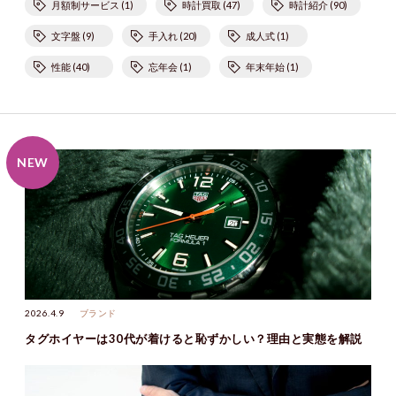
月額制サービス (1)
時計買取 (47)
時計紹介 (90)
文字盤 (9)
手入れ (20)
成人式 (1)
性能 (40)
忘年会 (1)
年末年始 (1)
2026.4.9
ブランド
タグホイヤーは30代が着けると恥ずかしい？理由と実態を解説