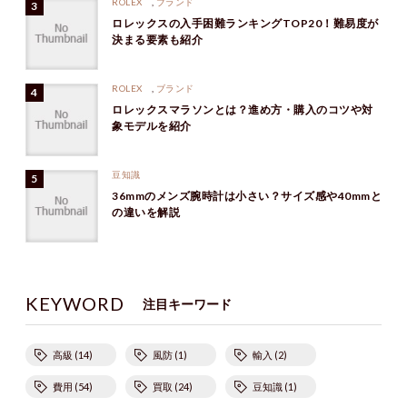
ROLEX
,
ブランド
ロレックスの入手困難ランキングTOP20！難易度が
決まる要素も紹介
ROLEX
,
ブランド
ロレックスマラソンとは？進め方・購入のコツや対
象モデルを紹介
豆知識
36mmのメンズ腕時計は小さい？サイズ感や40mmと
の違いを解説
KEYWORD
注目キーワード
高級 (14)
風防 (1)
輸入 (2)
費用 (54)
買取 (24)
豆知識 (1)