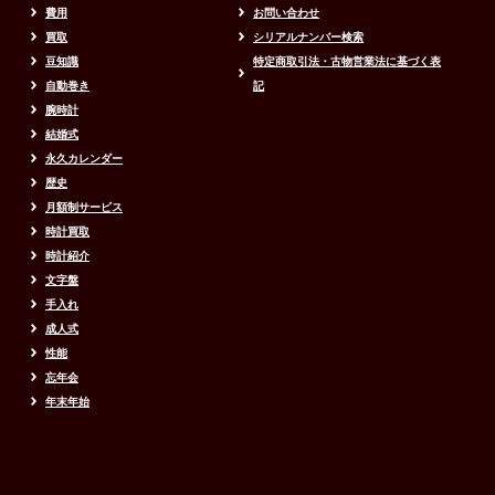
費用
お問い合わせ
買取
シリアルナンバー検索
豆知識
特定商取引法・古物営業法に基づく表
自動巻き
記
腕時計
結婚式
永久カレンダー
歴史
月額制サービス
時計買取
時計紹介
文字盤
手入れ
成人式
性能
忘年会
年末年始