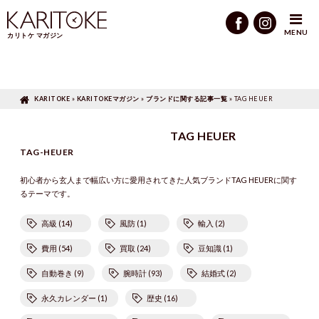
KARITOKEマガジン
»
ブランドに関する記事一覧
»
TAG HEUER
MENU
カリトケ マガジン
KARITOKE
»
KARITOKEマガジン
»
ブランドに関する記事一覧
»
TAG HEUER
TAG HEUER
TAG-HEUER
初心者から玄人まで幅広い方に愛用されてきた人気ブランドTAG HEUERに関す
るテーマです。
高級 (14)
風防 (1)
輸入 (2)
費用 (54)
買取 (24)
豆知識 (1)
自動巻き (9)
腕時計 (93)
結婚式 (2)
永久カレンダー (1)
歴史 (16)