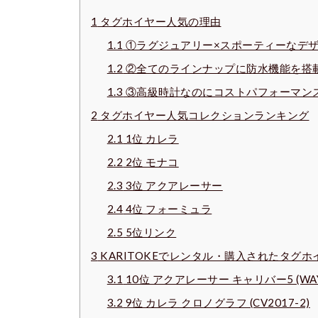
1
タグホイヤー人気の理由
1.1
①ラグジュアリー×スポーティーなデ
1.2
②全てのラインナップに防水機能を搭
1.3
③高級時計なのにコストパフォーマン
2
タグホイヤー人気コレクションランキング
2.1
1位 カレラ
2.2
2位 モナコ
2.3
3位 アクアレーサー
2.4
4位 フォーミュラ
2.5
5位リンク
3
KARITOKEでレンタル・購入されたタグ
3.1
10位 アクアレーサー キャリバー5 (WAY2
3.2
9位 カレラ クロノグラフ (CV2017-2)