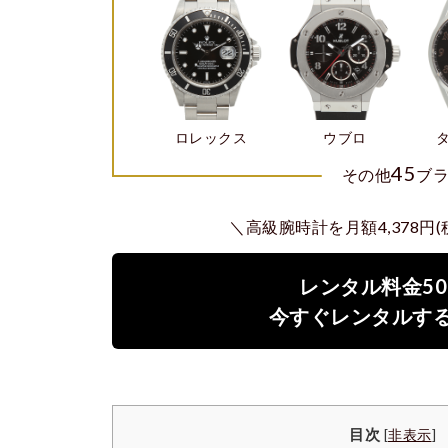
ロレックス
ウブロ
45
その他
ブ
＼高級腕時計を月額4,378円
レンタル料金50
今すぐレンタルす
目次
[
非表示
]