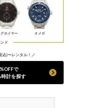
タグホイヤー
オメガ
ランド
(税込)〜レンタル！／
%OFFで
る時計を探す