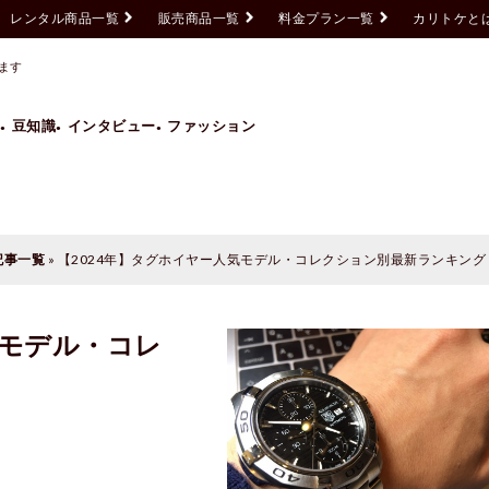
レンタル商品一覧
販売商品一覧
料金プラン一覧
カリトケと
人気モデル・コレクション別最新ランキング
ます
豆知識
インタビュー
ファッション
Grand Seiko
GUCCI
HUBLOT
IWC
ROLEX
TAG HEUER
記事一覧
»
【2024年】タグホイヤー人気モデル・コレクション別最新ランキング
気モデル・コレ