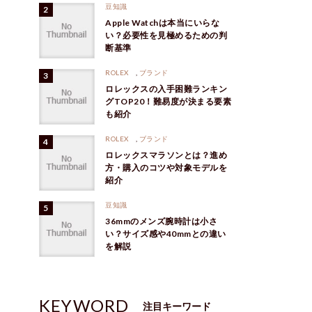
豆知識
Apple Watchは本当にいらな
い？必要性を見極めるための判
断基準
ROLEX
,
ブランド
ロレックスの入手困難ランキン
グTOP20！難易度が決まる要素
も紹介
ROLEX
,
ブランド
ロレックスマラソンとは？進め
方・購入のコツや対象モデルを
紹介
豆知識
36mmのメンズ腕時計は小さ
い？サイズ感や40mmとの違い
を解説
KEYWORD
注目キーワード