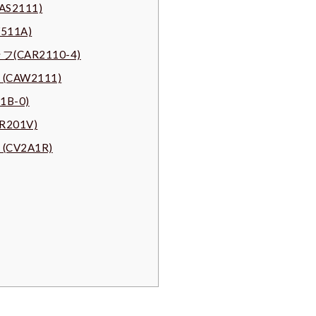
S2111)
11A)
(CAR2110-4)
CAW2111)
B-0)
201V)
CV2A1R)