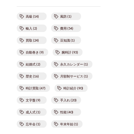
高級 (14)
風防 (1)
輸入 (2)
費用 (54)
買取 (24)
豆知識 (1)
自動巻き (9)
腕時計 (93)
結婚式 (2)
永久カレンダー (1)
歴史 (16)
月額制サービス (1)
時計買取 (47)
時計紹介 (90)
文字盤 (9)
手入れ (20)
成人式 (1)
性能 (40)
忘年会 (1)
年末年始 (1)