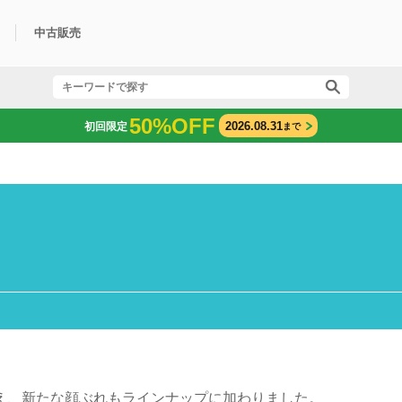
中古販売
利用方法
規限定商品
得できるポイント
中古販売商品
Q&A
購入可能商品
カリトケとは？
ブランド一覧
中古販売について
50%OFF
2026.08.31
初回限定
まで
え、新たな顔ぶれもラインナップに加わりました。