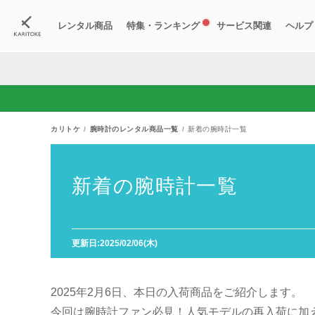
レンタル商品
特集・ランキング
サービス関連
ヘルプ
ブランド一覧
特集
すべての商品
ランキング
新入荷商品
料金プラン
ご
新
獲
カリトケ
腕時計のレンタル商品一覧
新着の腕時計一覧
新着の腕時計一覧
更新日:2025/02/06(木)
2025年2月6日、本日の入荷商品をご紹介します。
今回は腕時計ファン必見！人気モデルの再入荷に加