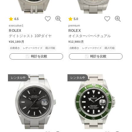
4.5
5.0
executive1
premium
ROLEX
ROLEX
デイトジャスト 10Pダイヤ
オイスターパーペチュアル
¥26,180
/月
¥12,980
/月
自動巻き
レディースサイズ
購入可能
自動巻き
レディースサイズ
購入可能
時計を比較
時計を比較
レンタル中
レンタル中