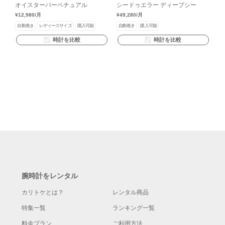
オイスターパーペチュアル
シードゥエラー ディープシー
¥12,980
/月
¥49,280
/月
自動巻き
レディースサイズ
購入可能
自動巻き
購入可能
時計を比較
時計を比較
腕時計をレンタル
カリトケとは？
レンタル商品
特集一覧
ランキング一覧
料金プラン
ご利用方法