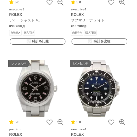
5.0
5.0
executive3
executive4
ROLEX
ROLEX
デイトジャスト 41
サブマリーナ デイト
¥38,280
/月
¥49,280
/月
自動巻き
購入可能
自動巻き
購入可能
時計を比較
時計を比較
レンタル中
レンタル中
5.0
5.0
premium
executive4
ROLEX
ROLEX