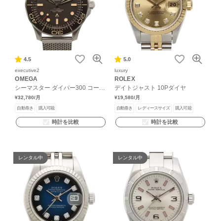
4.5
5.0
executive2
luxury
OMEGA
ROLEX
シーマスター ダイバー300 コーア
デイトジャスト 10Pダイヤ
クシャル 007 エディション
¥32,780
/月
¥19,580
/月
自動巻き
購入可能
自動巻き
レディースサイズ
購入可能
時計を比較
時計を比較
レンタル中
レンタル中