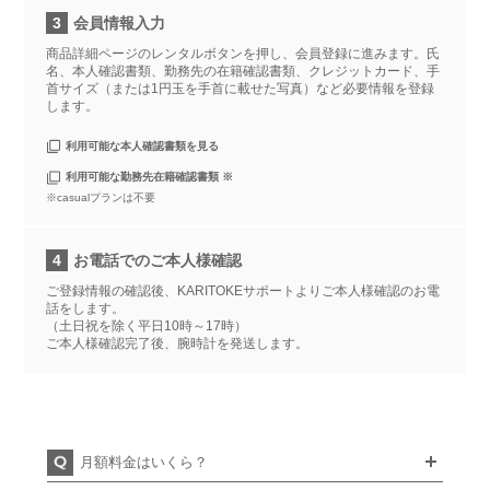
3
会員情報入力
商品詳細ページのレンタルボタンを押し、会員登録に進みます。氏
名、本人確認書類、勤務先の在籍確認書類、クレジットカード、手
首サイズ（または1円玉を手首に載せた写真）など必要情報を登録
します。
利用可能な本人確認書類を見る
利用可能な勤務先在籍確認書類 ※
※casualプランは不要
4
お電話でのご本人様確認
ご登録情報の確認後、KARITOKEサポートよりご本人様確認のお電
話をします。
（土日祝を除く平日10時～17時）
ご本人様確認完了後、腕時計を発送します。
月額料金はいくら？