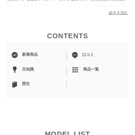
鷹市に樫尾製作所を設立したことが始まりです。 1954年に小型純電
続きを読む
気式の計算機を自社で完成させると、1957年に兄弟と共にカシオ計
算機株式会社を設立します。 電卓業界で成功を収めたカシオはその
後、時計業界に進出します。 カシオを代表する人気モデル「G-
SHOCK（ジーショック）」が1983年に発売され、落としても壊れな
CONTENTS
い強い耐久性と豊富な機能を有する時計として、人気を博します。
1990年代に入ると、女性をターゲットにしたG-SHOCK改良モデル
新着商品
「BABY-G」が更にヒット。 その後、カシオは時計をはじめ、電卓
口コミ
や電子辞書、電子楽器など様々な電気機器を扱う日本の一流電子機器
メーカーに成長します。 高級時計ブランドと比較すると安価で購入
豆知識
商品一覧
することができるモデルが多い上に、丈夫なカシオの腕時計は若者世
代から大人まで現在も多くの人が愛用しています。
歴史
MODEL LIST