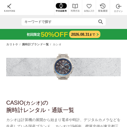
50%OFF
2026.08.31
初回限定
まで
カリトケ
腕時計ブランド一覧
カシオ
CASIO
の
(カシオ)
腕時計レンタル・通販一覧
カシオは計算機の展開から始まり電卓や時計、デジタルカメラなどを
生産している国産ブランド。 カシオは1946年、樫尾忠雄が東京都三