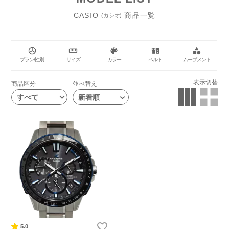
CASIO
商品一覧
(カシオ)
プラン/性別
サイズ
カラー
ベルト
ムーブメント
表示切替
商品区分
並べ替え
すべて
5.0