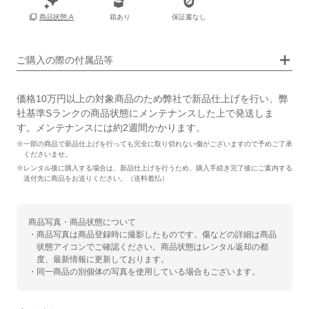
箱あり
保証書なし
商品状態:A
画像タップで拡大表示
ご購入の際の付属品等
価格10万円以上の対象商品のため弊社で新品仕上げを行い、弊
社基準Sランクの商品状態にメンテナンスした上で発送しま
す。メンテナンスには約2週間かかります。
※一部の商品で新品仕上げを行っても完全に取り切れない傷がございますので予めご了承
くださいませ。
※レンタル後に購入する場合は、新品仕上げを行うため、購入手続き完了後にご案内する
送付先に商品をお送りください。（送料着払）
商品写真・商品状態について
・商品写真は商品登録時に撮影したものです。傷などの詳細は商品
状態アイコンでご確認ください。商品状態はレンタル返却の都
度、最新情報に更新しております。
・同一商品の別個体の写真を使用している場合もございます。