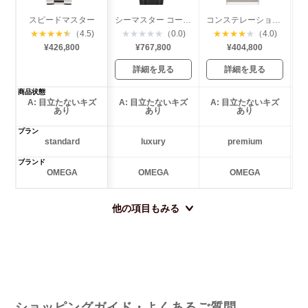
スピードマスター
シーマスター コーアクシャル ダイバー300
コンステレーション ミニアイリス ダイヤベゼル
★
★
★
★
★
（4.5)
★
★
★
★
★
（0.0)
★
★
★
★
★
（4.0)
¥426,800
¥767,800
¥404,800
詳細を見る
詳細を見る
商品状態
A: 目立たないキズ
A: 目立たないキズ
A: 目立たないキズ
あり
あり
あり
プラン
standard
luxury
premium
ブランド
OMEGA
OMEGA
OMEGA
他の項目もみる
ショッピングガイド・よくあるご質問