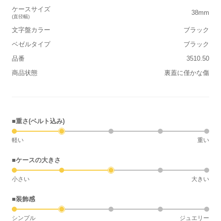
ケースサイズ
38mm
(直径幅)
文字盤カラー
ブラック
ベゼルタイプ
ブラック
品番
3510.50
商品状態
裏蓋に僅かな傷
■重さ(ベルト込み)
軽い
重い
■ケースの大きさ
小さい
大きい
■装飾感
シンプル
ジュエリー