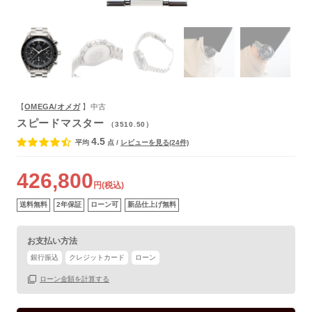
よくあるご質問
【
OMEGA/オメガ
】中古
スピードマスター
（3510.50）
4.5
平均
点
/
レビューを見る(24件)
426,800
円(税込)
送料無料
2年保証
ローン可
新品仕上げ無料
お支払い方法
銀行振込
クレジットカード
ローン
ローン金額を計算する