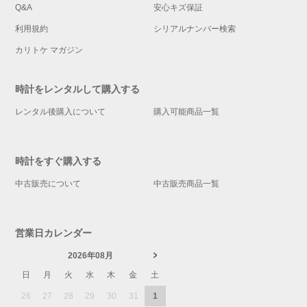
Q&A
安心キズ保証
利用規約
シリアルナンバー検索
カリトケ マガジン
時計をレンタルして購入する
レンタル後購入について
購入可能商品一覧
時計をすぐ購入する
中古販売について
中古販売商品一覧
営業日カレンダー
2026年08月
日
月
火
水
木
金
土
26
27
28
29
30
31
1