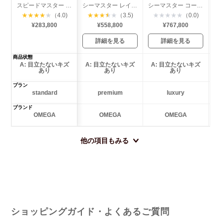
スピードマスター デイト
シーマスター レイルマスター コーアクシャル
シーマスター コーアクシャル ダイバー300
★
★
★
★
★
（4.0)
★
★
★
★
★
（3.5)
★
★
★
★
★
（0.0)
¥283,800
¥558,800
¥767,800
詳細を見る
詳細を見る
商品状態
A: 目立たないキズ
A: 目立たないキズ
A: 目立たないキズ
あり
あり
あり
プラン
standard
premium
luxury
ブランド
OMEGA
OMEGA
OMEGA
他の項目もみる
ショッピングガイド・よくあるご質問