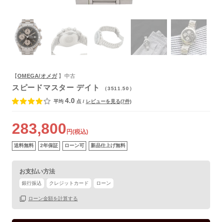
よくあるご質問
【
OMEGA/オメガ
】中古
スピードマスター デイト
（3511.50）
4.0
平均
点
/
レビューを見る(7件)
283,800
円(税込)
送料無料
2年保証
ローン可
新品仕上げ無料
お支払い方法
銀行振込
クレジットカード
ローン
ローン金額を計算する