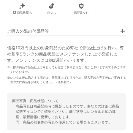
保証書
なし
箱
なし
箱なし
保証書なし
商品状態:A
ご購入の際の付属品等
価格10万円以上の対象商品のため弊社で新品仕上げを行い、弊
社基準Sランクの商品状態にメンテナンスした上で発送しま
す。メンテナンスには約2週間かかります。
※一部の商品で新品仕上げを行っても完全に取り切れない傷がございますので予めご了承
くださいませ。
※レンタル後に購入する場合は、新品仕上げを行うため、購入手続き完了後にご案内する
送付先に商品をお送りください。（送料着払）
商品写真・商品状態について
・商品写真は商品登録時に撮影したものです。傷などの詳細は商品
状態アイコンでご確認ください。商品状態はレンタル返却の都
度、最新情報に更新しております。
・同一商品の別個体の写真を使用している場合もございます。