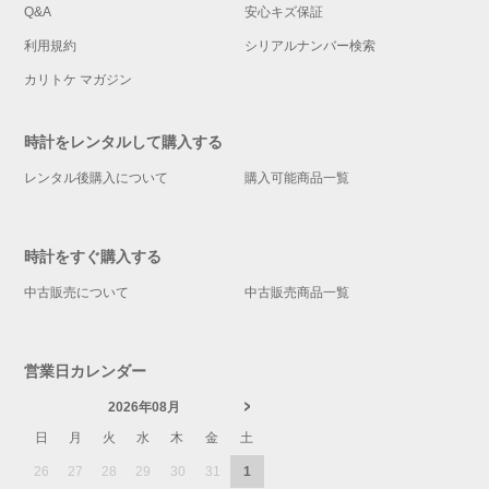
Q&A
安心キズ保証
利用規約
シリアルナンバー検索
カリトケ マガジン
時計をレンタルして購入する
レンタル後購入について
購入可能商品一覧
時計をすぐ購入する
中古販売について
中古販売商品一覧
営業日カレンダー
2026年08月
日
月
火
水
木
金
土
26
27
28
29
30
31
1