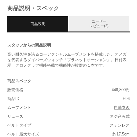
商品説明・スペック
ユーザー
商品説明
レビュー(2)
スタッフからの商品説明
高い耐久性を誇るコーアクシャルムーブメントを搭載した、オメガ
を代表するダイバーズウォッチ「プラネットオーシャン」。日付表
示、クロノグラフ機能搭載で機能性が抜群の１本です。
商品スペック
販売価格
448,800円
商品ID
696
ムーブメント
自動巻き
リューズ
ネジ込み式
ベルトタイプ
ステンレス
ベルト最大サイズ
約17.5cm