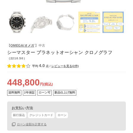
よくあるご質問
【
OMEGA/オメガ
】中古
シーマスター プラネットオーシャン クロノグラフ
（2210.50）
4.0
平均
点
/
レビューを見る(2件)
448,800
円(税込)
送料無料
2年保証
ローン可
新品仕上げ無料
お支払い方法
銀行振込
クレジットカード
ローン
ローン金額を計算する