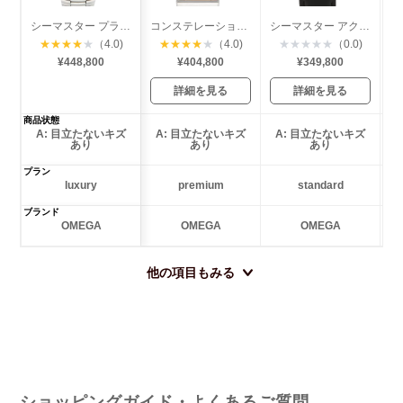
シーマスター プラネットオーシャン クロノグラフ
コンステレーション ミニアイリス ダイヤベゼル
シーマスター アクアテラ コーアクシャル
★
★
★
★
★
（4.0)
★
★
★
★
★
（4.0)
★
★
★
★
★
（0.0)
¥448,800
¥404,800
¥349,800
詳細を見る
詳細を見る
商品状態
A: 目立たないキズ
A: 目立たないキズ
A: 目立たないキズ
あり
あり
あり
プラン
luxury
premium
standard
ブランド
OMEGA
OMEGA
OMEGA
他の項目もみる
ショッピングガイド・よくあるご質問