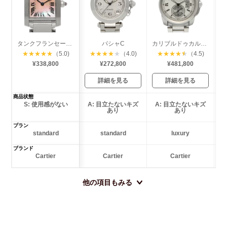
タンクフランセーズ SM
パシャC
カリブルドゥカルティエ
★
★
★
★
★
（5.0)
★
★
★
★
★
（4.0)
★
★
★
★
★
（4.5)
¥338,800
¥272,800
¥481,800
詳細を見る
詳細を見る
商品状態
S: 使用感がない
A: 目立たないキズ
A: 目立たないキズ
あり
あり
プラン
standard
standard
luxury
ブランド
Cartier
Cartier
Cartier
他の項目もみる