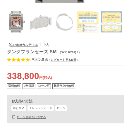
【
Cartier/カルティエ
】中古
タンクフランセーズ SM
（W51028Q3）
5.0
平均
点
/
レビューを見る(9件)
保証書
なし
箱
あり
338,800
円(税込)
送料無料
2年保証
ローン可
新品仕上げ無料
お支払い方法
銀行振込
クレジットカード
ローン
ローン金額を計算する