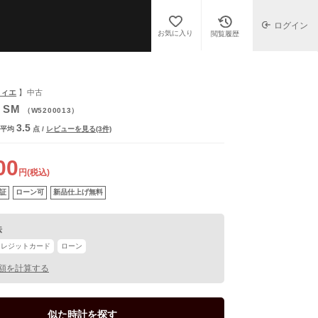
ログイン
お気に入り
閲覧履歴
ルティエ
】中古
 SM
（W5200013）
3.5
平均
点
/
レビューを見る(3件)
00
円(税込)
証
ローン可
新品仕上げ無料
法
クレジットカード
ローン
額を計算する
似た時計を探す