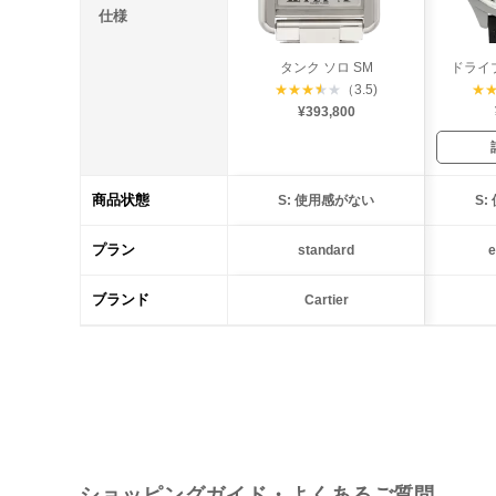
仕様
タンク ソロ SM
ドライ
★
★
★
★
★
（3.5)
★
¥393,800
商品状態
S: 使用感がない
S
プラン
standard
e
ブランド
Cartier
ショッピングガイド・よくあるご質問