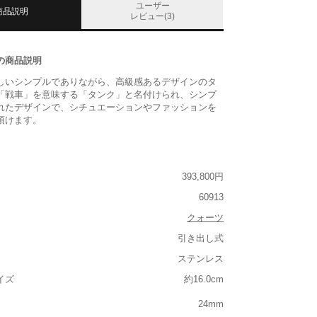
ユーザー
商品説明
レビュー(3)
の商品説明
しいシンプルでありながら、高級感あるデザインのタ
「戦車」を意味する「タンク」と名付けられ、シンプ
れたデザインで、シチュエーションやファッションを
頂けます。
393,800円
60913
クォーツ
引き出し式
ステンレス
イズ
約16.0cm
24mm