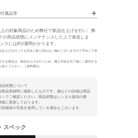
付属品等
以上の対象商品のため弊社で新品仕上げを行い、弊
クの商品状態にメンテナンスした上で発送しま
ンスには約2週間かかります。
品仕上げを行っても完全に取り切れない傷がございますので予めご了承
入する場合は、新品仕上げを行うため、購入手続き完了後にご案内する
お送りください。（送料着払）
商品状態について
は商品登録時に撮影したものです。傷などの詳細は商品
コンでご確認ください。商品状態はレンタル返却の都
情報に更新しております。
の別個体の写真を使用している場合もございます。
・スペック