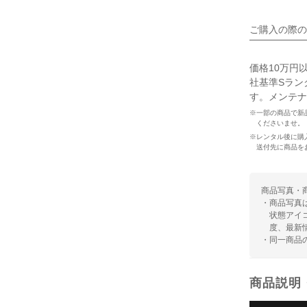
ご購入の際の
価格10万円
社基準Sラン
す。メンテナ
※一部の商品で新
くださいませ。
※レンタル後に購
送付先に商品を
商品写真・
・商品写真
状態アイ
度、最新
・同一商品
商品説明