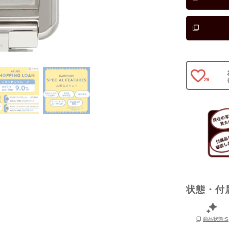
29
状態・付
保証書
商品状態:S
箱