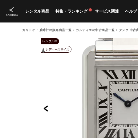
レンタル商品
特集・ランキング
サービス関連
ヘルプ
カリトケ
腕時計の販売商品一覧
カルティエの中古商品一覧
タンク 中古
ブランド一覧
特集
すべての商品
ランキング
新入荷商品
料金プラン
ご
新
獲
レンタル中
レディースサイズ