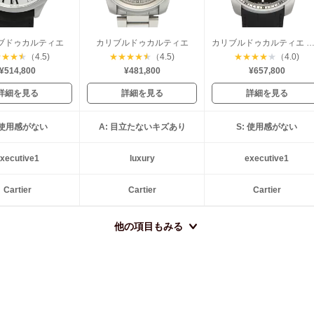
ブドゥカルティエ
カリブルドゥカルティエ
カリブルドゥカルティエ クロノグ
★
★
★
★
（4.5)
★
★
★
★
★
（4.5)
★
★
★
★
★
（4.0)
¥514,800
¥481,800
¥657,800
詳細を見る
詳細を見る
詳細を見る
: 使用感がない
A: 目立たないキズあり
S: 使用感がない
xecutive1
luxury
executive1
Cartier
Cartier
Cartier
他の項目もみる