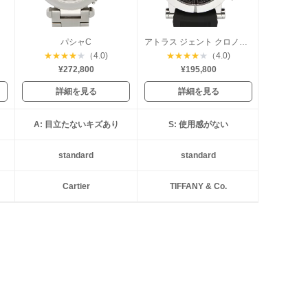
ラフ
パシャC
アトラス ジェント クロノグラフ
★
★
★
★
★
（4.0)
★
★
★
★
★
（4.0)
¥272,800
¥195,800
詳細を見る
詳細を見る
A: 目立たないキズあり
S: 使用感がない
standard
standard
Cartier
TIFFANY & Co.