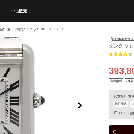
中古販売
商品一覧
(中古)タンク ソロ SM（W5200013）
利用方法
規限定商品
得できるポイント
中古販売商品
Q&A
購入可能商品
カリトケとは？
ブランド一覧
中古販売について
【
Cartier/カ
タンク ソロ
393,8
送料無料
2年保
お支払い方
銀行振込
ローン金