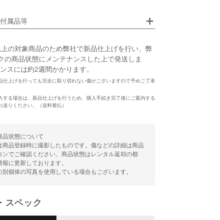
付属品等
以上の対象商品のため弊社で新品仕上げを行い、弊
クの商品状態にメンテナンスした上で発送しま
ンスには約2週間かかります。
品仕上げを行っても完全に取り切れない傷がございますので予めご了承
入する場合は、新品仕上げを行うため、購入手続き完了後にご案内する
お送りください。（送料着払）
商品状態について
は商品登録時に撮影したものです。傷などの詳細は商品
コンでご確認ください。商品状態はレンタル返却の都
情報に更新しております。
の別個体の写真を使用している場合もございます。
・スペック