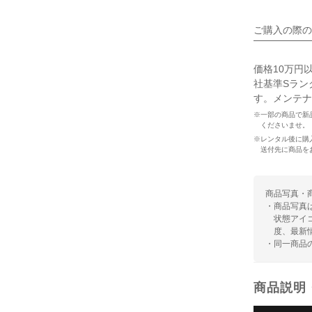
ご購入の際の
価格10万円
社基準Sラン
す。メンテナ
※一部の商品で新
くださいませ。
※レンタル後に購
送付先に商品を
商品写真・
・商品写真
状態アイ
度、最新
・同一商品
商品説明