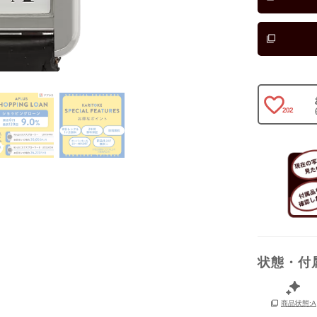
202
状態・付
保証書
商品状態:A
箱