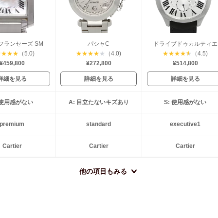
フランセーズ SM
パシャC
ドライブドゥカルティエ
★
★
★
★
（5.0)
★
★
★
★
★
（4.0)
★
★
★
★
★
（4.5)
¥459,800
¥272,800
¥514,800
詳細を見る
詳細を見る
詳細を見る
: 使用感がない
A: 目立たないキズあり
S: 使用感がない
premium
standard
executive1
Cartier
Cartier
Cartier
他の項目もみる