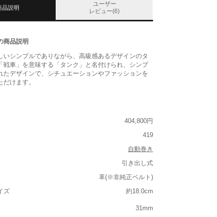
ユーザー
商品説明
レビュー(6)
の商品説明
しいシンプルでありながら、高級感あるデザインのタ
「戦車」を意味する「タンク」と名付けられ、シンプ
れたデザインで、シチュエーションやファッションを
ただけます。
404,800円
419
自動巻き
引き出し式
革(※非純正ベルト)
イズ
約18.0cm
31mm