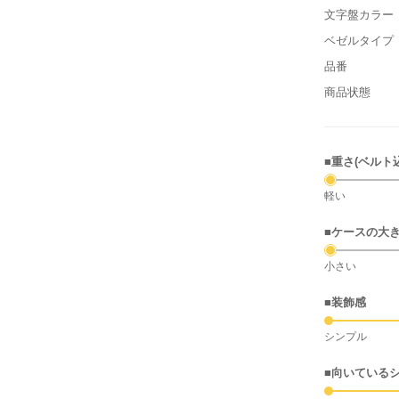
文字盤カラー
ベゼルタイプ
品番
商品状態
■重さ(ベルト
軽い
■ケースの大
小さい
■装飾感
シンプル
■向いている