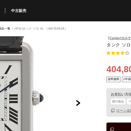
中古販売
商品一覧
(中古)タンク ソロ XL （WSTA0029）
利用方法
規限定商品
得できるポイント
中古販売商品
Q&A
購入可能商品
カリトケとは？
ブランド一覧
中古販売について
【
Cartier/カ
タンク ソロ
404,8
送料無料
2年保
お支払い方
銀行振込
ローン金