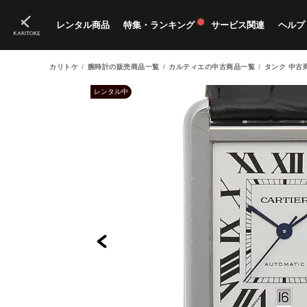
レンタル商品
特集・ランキング
サービス関連
ヘルプ
カリトケ
腕時計の販売商品一覧
カルティエの中古商品一覧
タンク 中古
ブランド一覧
特集
すべての商品
ランキング
新入荷商品
料金プラン
ご
新
獲
レンタル中