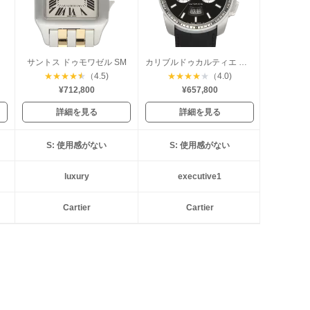
サントス ドゥモワゼル SM
カリブルドゥカルティエ クロノグラフ
★
★
★
★
★
（4.5)
★
★
★
★
★
（4.0)
¥712,800
¥657,800
詳細を見る
詳細を見る
S: 使用感がない
S: 使用感がない
luxury
executive1
Cartier
Cartier