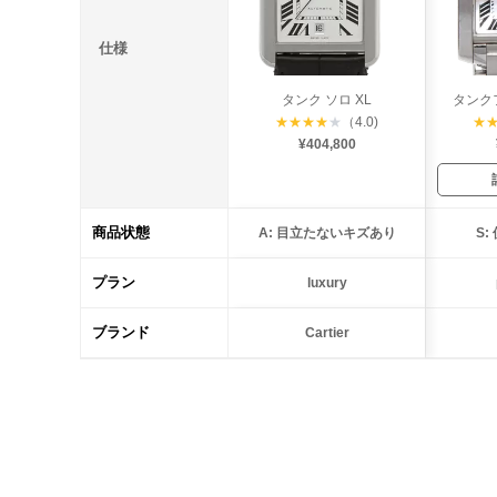
仕様
タンク ソロ XL
タンク
★
★
★
★
★
（4.0)
★
¥404,800
商品状態
A: 目立たないキズあり
S
プラン
luxury
ブランド
Cartier