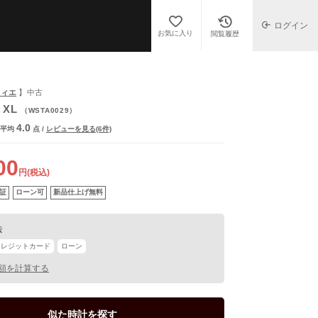
ログイン
お気に入り
閲覧履歴
ルティエ
】中古
 XL
（WSTA0029）
4.0
平均
点
/
レビューを見る(6件)
00
円(税込)
証
ローン可
新品仕上げ無料
法
クレジットカード
ローン
額を計算する
似た時計を探す