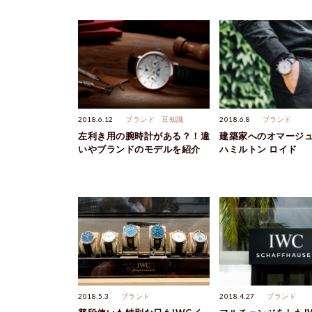
2018.6.12
ブランド
豆知識
2018.6.8
ブランド
左利き用の腕時計がある？！違
建築家へのオマージ
いやブランドのモデルを紹介
ハミルトン ロイド
2018.5.3
ブランド
2018.4.27
ブランド