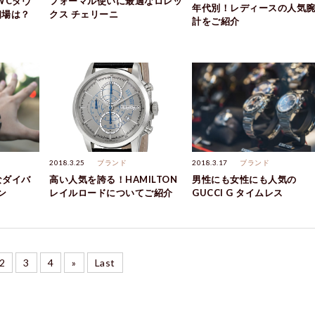
WCダヴ
フォーマル使いに最適なロレッ
年代別！レディースの人気
相場は？
クス チェリーニ
計をご紹介
2018.3.25
ブランド
2018.3.17
ブランド
なダイバ
高い人気を誇る！HAMILTON
男性にも女性にも人気の
ン
レイルロードについてご紹介
GUCCI G タイムレス
2
3
4
»
Last