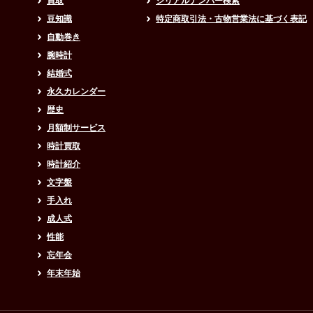
買取
シリアルナンバー検索
豆知識
特定商取引法・古物営業法に基づく表記
自動巻き
腕時計
結婚式
永久カレンダー
歴史
月額制サービス
時計買取
時計紹介
文字盤
手入れ
成人式
性能
忘年会
年末年始