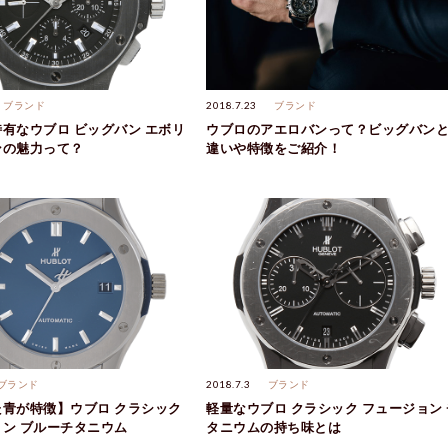
ブランド
2018.7.23
ブランド
有なウブロ ビッグバン エボリ
ウブロのアエロバンって？ビッグバン
ンの魅力って？
違いや特徴をご紹介！
ブランド
2018.7.3
ブランド
青が特徴】ウブロ クラシック
軽量なウブロ クラシック フュージョン 
ン ブルーチタニウム
タニウムの持ち味とは