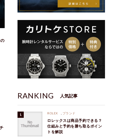
との
RANKING
人気記事
ROLEX
,
ブランド
ロレックスは商品予約できる？
仕組みと予約を勝ち取るポイン
チ
トを解説