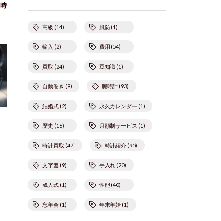
腕時
高級 (14)
風防 (1)
輸入 (2)
費用 (54)
買取 (24)
豆知識 (1)
自動巻き (9)
腕時計 (93)
結婚式 (2)
永久カレンダー (1)
歴史 (16)
月額制サービス (1)
時計買取 (47)
時計紹介 (90)
文字盤 (9)
手入れ (20)
成人式 (1)
性能 (40)
忘年会 (1)
年末年始 (1)