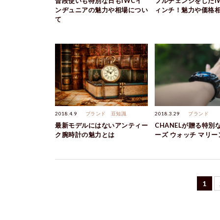
普段使いも特別な日もIWCイ
フルチェンジをしたI
ンヂュニアの魅力や相場につい
ィンチ！魅力や価格
て
2018.4.9
ブランド
豆知識
2018.3.29
ブランド
最新モデルにはないアンティー
CHANELが贈る特別
ク腕時計の魅力とは
ーズ ウォッチ マリー
1