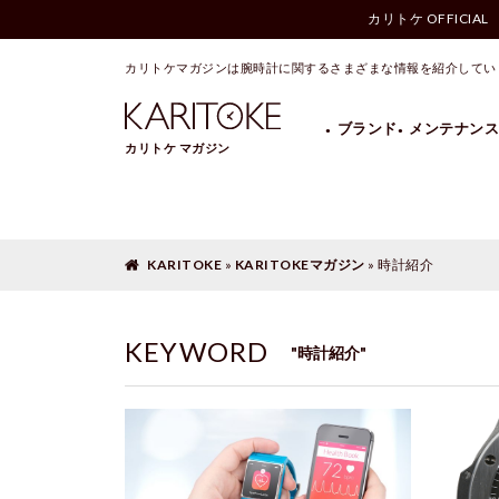
カリトケ OFFICIAL
KARITOKEマガジン
»
時計紹介
カリトケマガジンは腕時計に関するさまざまな情報を紹介してい
ブランド
メンテナンス
カリトケ マガジン
BREITLING
Cartier
HAMILTON
HERMES
OMEGA
PANERAI
KARITOKE
»
KARITOKEマガジン
»
時計紹介
KEYWORD
"時計紹介"