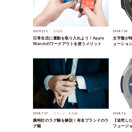
2019.11.1
豆知識
2018.7.26
日常生活に運動を取り入れよう！Apple
文字盤が特
Watchのワークアウトを使うメリット
ューショ
2018.7.17
ブランド
豆知識
2018.7.6
腕時計のラグ幅を解説！有名ブランドのラ
【追究した
グ幅
フュージョ