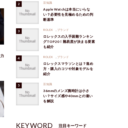
豆知識
Apple Watchは本当にいらな
い？必要性を見極めるための判
断基準
ROLEX
,
ブランド
ロレックスの入手困難ランキン
グTOP20！難易度が決まる要素
も紹介
魅力
ROLEX
,
ブランド
ロレックスマラソンとは？進め
方・購入のコツや対象モデルを
紹介
豆知識
36mmのメンズ腕時計は小さ
い？サイズ感や40mmとの違い
を解説
KEYWORD
注目キーワード