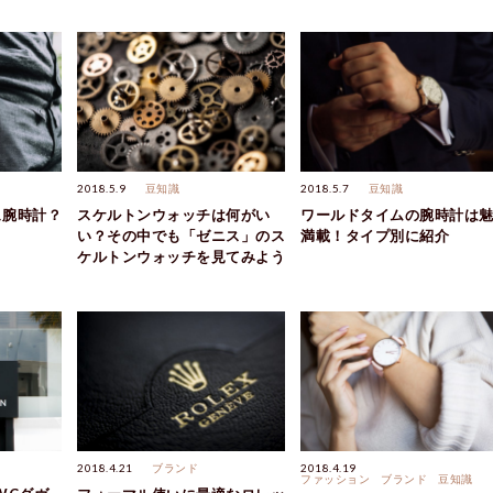
2018.5.9
豆知識
2018.5.7
豆知識
ュ腕時計？
スケルトンウォッチは何がい
ワールドタイムの腕時計は
い？その中でも「ゼニス」のス
満載！タイプ別に紹介
ケルトンウォッチを見てみよう
2018.4.21
ブランド
2018.4.19
ファッション
ブランド
豆知識