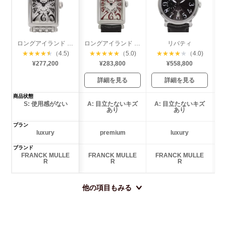
ロングアイランド プティレディース
ロングアイランド レディース
リバティ
★
★
★
★
★
（4.5)
★
★
★
★
★
（5.0)
★
★
★
★
★
（4.0)
¥277,200
¥283,800
¥558,800
詳細を見る
詳細を見る
商品状態
S: 使用感がない
A: 目立たないキズ
A: 目立たないキズ
あり
あり
プラン
luxury
premium
luxury
ブランド
FRANCK MULLE
FRANCK MULLE
FRANCK MULLE
R
R
R
他の項目もみる