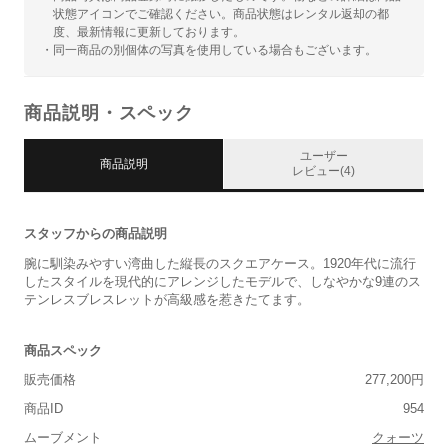
状態アイコンでご確認ください。商品状態はレンタル返却の都
度、最新情報に更新しております。
・同一商品の別個体の写真を使用している場合もございます。
商品説明・スペック
ユーザー
商品説明
レビュー(4)
スタッフからの商品説明
腕に馴染みやすい湾曲した縦長のスクエアケース。1920年代に流行
したスタイルを現代的にアレンジしたモデルで、しなやかな9連のス
テンレスブレスレットが高級感を惹きたてます。
商品スペック
販売価格
277,200円
商品ID
954
ムーブメント
クォーツ