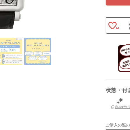
12
状態・付
保証書
商品状態:S
箱
ご購入の際の