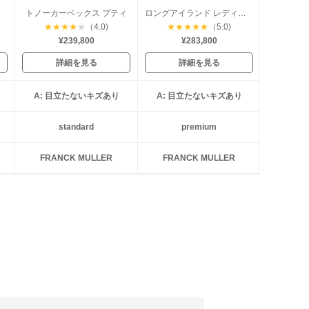
トノーカーベックス プティ
ロングアイランド レディース
★
★
★
★
★
（4.0)
★
★
★
★
★
（5.0)
¥239,800
¥283,800
詳細を見る
詳細を見る
A: 目立たないキズあり
A: 目立たないキズあり
standard
premium
FRANCK MULLER
FRANCK MULLER