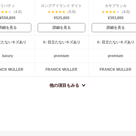
リバティ
ロングアイランド デイト
カサブランカ
★
★
★
★
（4.0)
★
★
★
★
★
（5.0)
★
★
★
★
★
（4.0)
¥558,800
¥525,800
¥393,800
詳細を見る
詳細を見る
詳細を見る
目立たないキズあり
A: 目立たないキズあり
A: 目立たないキズあり
luxury
premium
premium
NCK MULLER
FRANCK MULLER
FRANCK MULLER
他の項目もみる