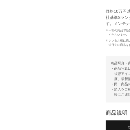
価格10万円
社基準Sラン
す。メンテナ
※一部の商品で新
くださいませ。
※レンタル後に購
送付先に商品を
商品写真・
・商品写真
状態アイ
度、最新
・同一商品
・購入をご
軽に
ご連
商品説明