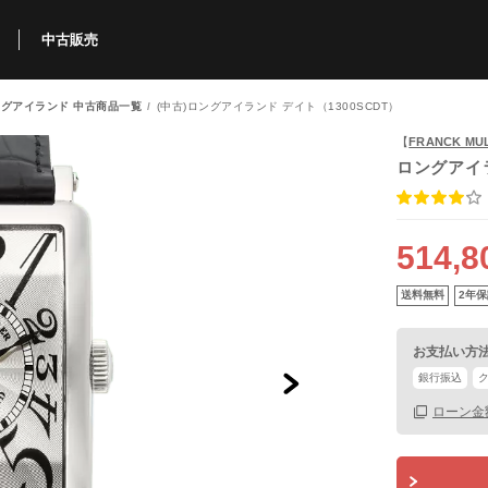
中古販売
グアイランド 中古商品一覧
(中古)ロングアイランド デイト（1300SCDT）
利用方法
規限定商品
得できるポイント
中古販売商品
Q&A
購入可能商品
カリトケとは？
ブランド一覧
中古販売について
【
FRANCK M
ロングアイ
514,8
送料無料
2年保
お支払い方
銀行振込
ローン金