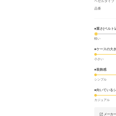
ベゼルタイプ
品番
■重さ(ベルト
軽い
■ケースの大
小さい
■装飾感
シンプル
■向いている
カジュアル
メーカ