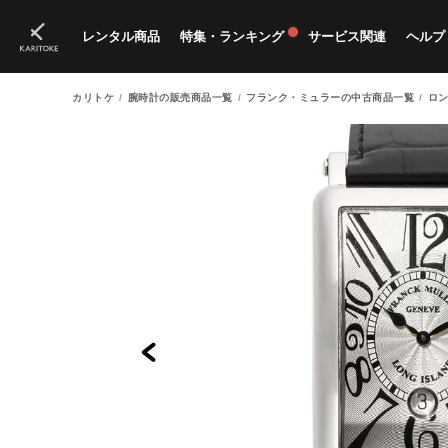
レンタル商品
特集・ランキング
サービス関連
ヘルプ
カリトケ
腕時計の販売商品一覧
フランク・ミュラーの中古商品一覧
ロン
ブランド一覧
特集
すべての商品
ランキング
新入荷商品
料金プラン
ご
新
獲