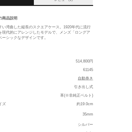
の商品説明
すい湾曲した縦長のスクエアケース。1920年代に流行
を現代的にアレンジしたモデルで、メンズ「ロングア
ベーシックなデザインです。
514,800円
61145
自動巻き
引き出し式
革(※非純正ベルト)
イズ
約19.0cm
35mm
シルバー