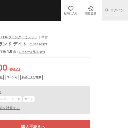
ログイン
お気に入り
閲覧履歴
ULLER/フランク・ミュラー
】中古
ランド デイト
（1300SCDT）
4.0
平均
点
/
レビューを見る(1件)
00
円(税込)
証
ローン可
新品仕上げ無料
法
クレジットカード
ローン
額を計算する
購入手続きへ