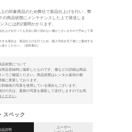
以上の対象商品のため弊社で新品仕上げを行い、弊
クの商品状態にメンテナンスした上で発送しま
ンスには約2週間かかります。
品仕上げを行っても完全に取り切れない傷がございますので予めご了承
入する場合は、新品仕上げを行うため、購入手続き完了後にご案内する
お送りください。（送料着払）
商品状態について
は商品登録時に撮影したものです。傷などの詳細は商品
コンでご確認ください。商品状態はレンタル返却の都
情報に更新しております。
の別個体の写真を使用している場合もございます。
検討の方は、最新の写真を撮影して送付しますのでお気
絡ください
。
・スペック
ユーザー
商品説明
レビュー(1)