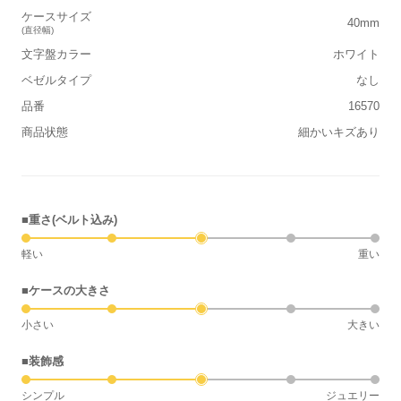
ケースサイズ
40mm
(直径幅)
文字盤カラー
ホワイト
ベゼルタイプ
なし
品番
16570
商品状態
細かいキズあり
■重さ(ベルト込み)
軽い
重い
■ケースの大きさ
小さい
大きい
■装飾感
シンプル
ジュエリー