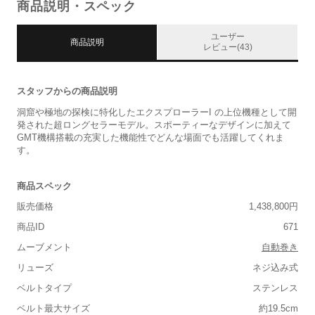
商品説明・スペック
ユーザー
商品説明
レビュー(43)
スタッフからの商品説明
洞窟や極地の探検に特化したエクスプローラーI の上位機種として開
発された超ロングセラーモデル。スポーティーなデザインに加えて
GMT機構搭載の充実した機能性でどんな場面でも活躍してくれま
す。
商品スペック
販売価格
1,438,800円
商品ID
671
ムーブメント
自動巻き
リューズ
ネジ込み式
ベルトタイプ
ステンレス
ベルト最大サイズ
約19.5cm