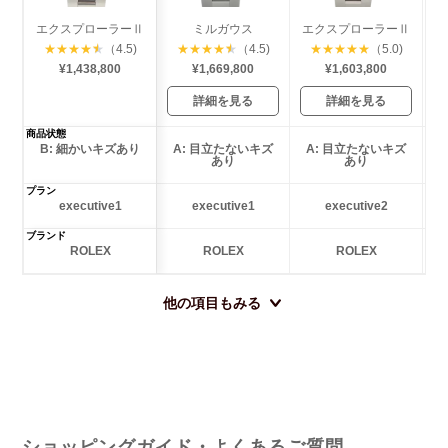
エクスプローラーⅡ
ミルガウス
エクスプローラーⅡ
サ
★
★
★
★
★
（4.5)
★
★
★
★
★
（4.5)
★
★
★
★
★
（5.0)
¥1,438,800
¥1,669,800
¥1,603,800
詳細を見る
詳細を見る
商品状態
B: 細かいキズあり
A: 目立たないキズ
A: 目立たないキズ
あり
あり
プラン
executive1
executive1
executive2
ブランド
ROLEX
ROLEX
ROLEX
他の項目もみる
ショッピングガイド・よくあるご質問