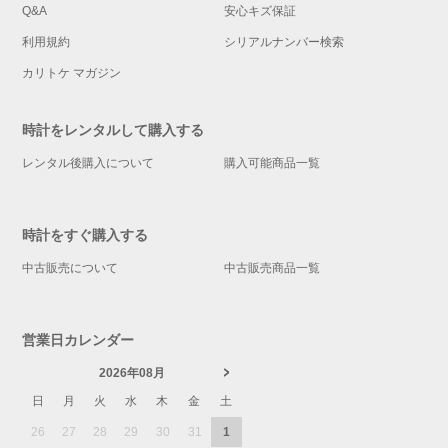
Q&A
安心キズ保証
利用規約
シリアルナンバー検索
カリトケ マガジン
時計をレンタルして購入する
レンタル後購入について
購入可能商品一覧
時計をすぐ購入する
中古販売について
中古販売商品一覧
営業日カレンダー
2026年08月
日
月
火
水
木
金
土
26
27
28
29
30
31
1