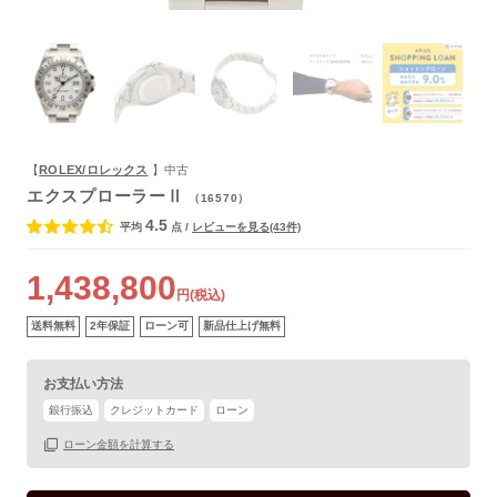
よくあるご質問
【
ROLEX/ロレックス
】中古
エクスプローラーⅡ
（16570）
4.5
平均
点
/
レビューを見る(43件)
1,438,800
円(税込)
送料無料
2年保証
ローン可
新品仕上げ無料
お支払い方法
銀行振込
クレジットカード
ローン
ローン金額を計算する