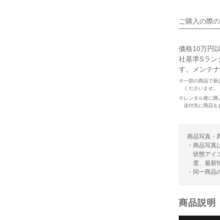
ご購入の際の
価格10万円
社基準Sラン
す。メンテナ
※一部の商品で新
くださいませ。
※レンタル後に購
送付先に商品を
商品写真・
・商品写真
状態アイ
度、最新
・同一商品
商品説明