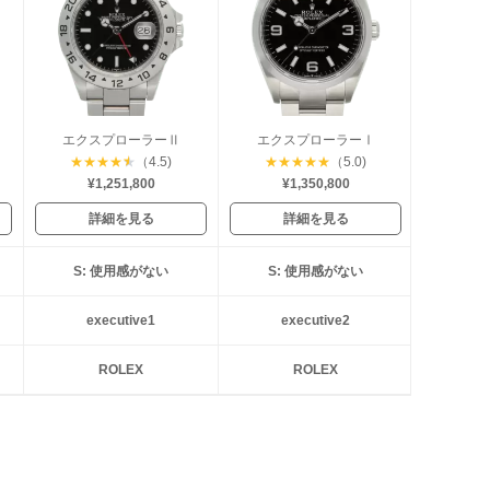
エクスプローラーⅡ
エクスプローラーⅠ
★
★
★
★
★
（4.5)
★
★
★
★
★
（5.0)
¥1,251,800
¥1,350,800
詳細を見る
詳細を見る
S: 使用感がない
S: 使用感がない
executive1
executive2
ROLEX
ROLEX