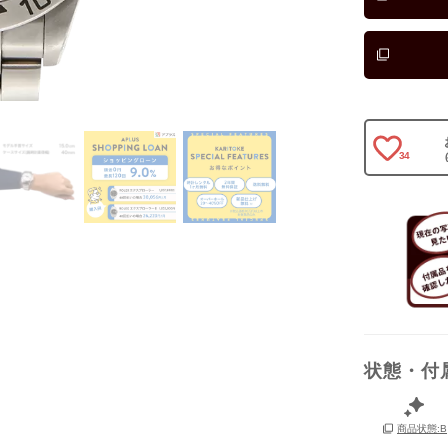
箱
34
状態・付
商品状態:B