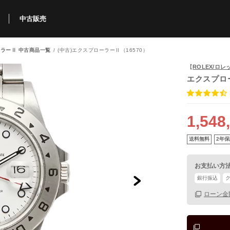
中古販売
ラーⅡ 中古商品一覧
(中古)エクスプローラーⅡ（16570）
利用方法
規限定商品
得できるポイント
中古販売商品
Q&A
購入可能商品
カリトケとは？
ブランド一覧
中古販売について
【
ROLEX/ロレ
エクスプロ
1,548
送料無料
2年保
お支払い方
銀行振込
ローン金
保証書