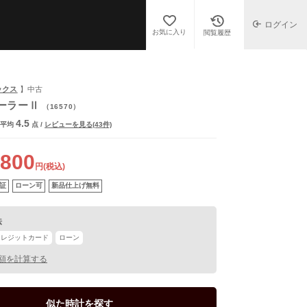
ログイン
お気に入り
閲覧履歴
ックス
】中古
ーラーⅡ
（16570）
4.5
平均
点
/
レビューを見る(43件)
,800
円(税込)
証
ローン可
新品仕上げ無料
法
クレジットカード
ローン
額を計算する
あり
似た時計を探す