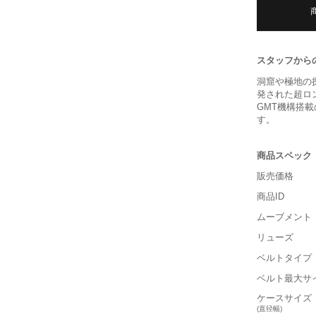
スタッフから
洞窟や極地の
発された超ロ
GMT機構搭
す。
商品スペック
販売価格
商品ID
ムーブメント
リューズ
ベルトタイプ
ベルト最大サ
ケースサイズ
(直径幅)