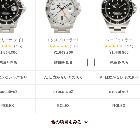
マリーナ デイト
エクスプローラーⅡ
シードゥエラー
★
★
★
★
（4.5)
★
★
★
★
★
（5.0)
★
★
★
★
★
（4.5)
1,504,800
¥1,603,800
¥1,449,800
詳細を見る
詳細を見る
詳細を見る
目立たないキズあり
A: 目立たないキズあり
A: 目立たないキズあり
xecutive2
executive2
executive2
ROLEX
ROLEX
ROLEX
他の項目もみる