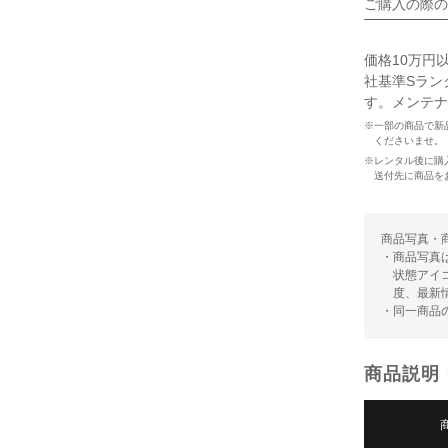
ご購入の際の
価格10万円
社基準Sラン
す。メンテナ
※一部の商品で新
くださいませ。
※レンタル後に購
送付先に商品を
商品写真・
・商品写真
状態アイ
度、最新
・同一商品
商品説明