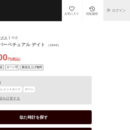
ログイン
お気に入り
閲覧履歴
ックス
】中古
パーペチュアル デイト
（1500）
00
円(税込)
証
ローン可
新品仕上げ無料
法
クレジットカード
ローン
額を計算する
似た時計を探す