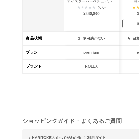
オイスターパーペチュアル デイト
ヨ
★
★
★
★
★
（0.0)
★
¥448,800
¥
商品状態
S: 使用感がない
A: 
プラン
premium
e
ブランド
ROLEX
ショッピングガイド・よくあるご質問
KARITOKEのすべてがわかる! ご利用ガイド