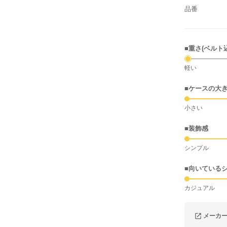
品番
■重さ(ベルト
軽い
■ケースの大
小さい
■装飾感
シンプル
■向いている
カジュアル
メーカ