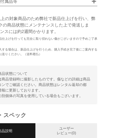
付属品等
以上の対象商品のため弊社で新品仕上げを行い、弊
クの商品状態にメンテナンスした上で発送しま
ンスには約2週間かかります。
品仕上げを行っても完全に取り切れない傷がございますので予めご了承
入する場合は、新品仕上げを行うため、購入手続き完了後にご案内する
お送りください。（送料着払）
商品状態について
は商品登録時に撮影したものです。傷などの詳細は商品
コンでご確認ください。商品状態はレンタル返却の都
情報に更新しております。
の別個体の写真を使用している場合もございます。
・スペック
ユーザー
商品説明
レビュー(0)