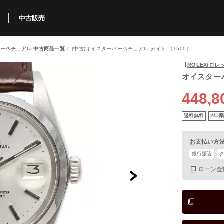
中古販売
ーペチュアル 中古商品一覧
(中古)オイスターパーペチュアル デイト （1500）
利用方法
規限定商品
得できるポイント
中古販売商品
Q&A
購入可能商品
カリトケとは？
ブランド一覧
中古販売について
【
ROLEX/ロレ
オイスター
448,8
送料無料
2年保
お支払い方
銀行振込
ローン金