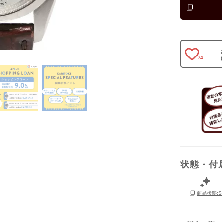
74
状態・付
保証書
箱
商品状態:S