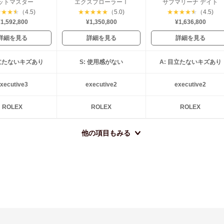
ットマスター
エクスプローラーⅠ
サブマリーナ デイト
★
★
★
★
（4.5)
★
★
★
★
★
（5.0)
★
★
★
★
★
（4.5)
1,592,800
¥1,350,800
¥1,636,800
詳細を見る
詳細を見る
詳細を見る
目立たないキズあり
S: 使用感がない
A: 目立たないキズあり
xecutive3
executive2
executive2
ROLEX
ROLEX
ROLEX
他の項目もみる