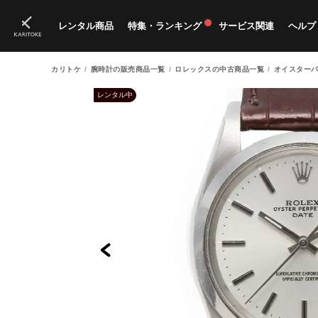
レンタル商品
特集・ランキング
サービス関連
ヘルプ
カリトケ
腕時計の販売商品一覧
ロレックスの中古商品一覧
オイスターパ
ブランド一覧
特集
すべての商品
ランキング
新入荷商品
料金プラン
ご
新
獲
レンタル中