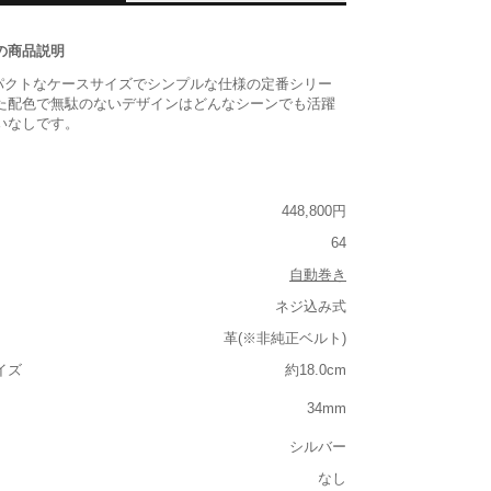
の商品説明
ンパクトなケースサイズでシンプルな仕様の定番シリー
た配色で無駄のないデザインはどんなシーンでも活躍
いなしです。
448,800円
64
自動巻き
ネジ込み式
革(※非純正ベルト)
イズ
約18.0cm
34mm
シルバー
なし