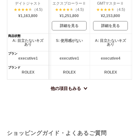
デイトジャスト
エクスプローラーⅡ
GMTマスターⅡ
サ
★
★
★
★
★
（4.5)
★
★
★
★
★
（4.5)
★
★
★
★
★
（4.5)
¥1,163,800
¥1,251,800
¥2,153,800
詳細を見る
詳細を見る
商品状態
A: 目立たないキズ
S: 使用感がない
A: 目立たないキズ
あり
あり
プラン
executive1
executive1
executive4
ブランド
ROLEX
ROLEX
ROLEX
他の項目もみる
ショッピングガイド・よくあるご質問