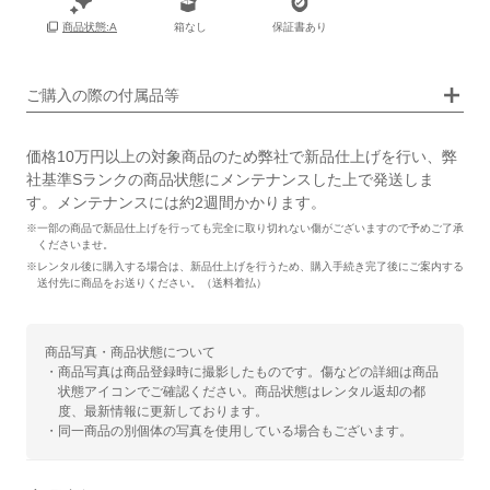
箱なし
保証書あり
商品状態:A
画像タップで拡大表示
ご購入の際の付属品等
価格10万円以上の対象商品のため弊社で新品仕上げを行い、弊
社基準Sランクの商品状態にメンテナンスした上で発送しま
す。メンテナンスには約2週間かかります。
※一部の商品で新品仕上げを行っても完全に取り切れない傷がございますので予めご了承
くださいませ。
※レンタル後に購入する場合は、新品仕上げを行うため、購入手続き完了後にご案内する
送付先に商品をお送りください。（送料着払）
商品写真・商品状態について
・商品写真は商品登録時に撮影したものです。傷などの詳細は商品
状態アイコンでご確認ください。商品状態はレンタル返却の都
度、最新情報に更新しております。
・同一商品の別個体の写真を使用している場合もございます。