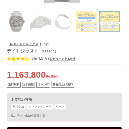
よくあるご質問
【
ROLEX/ロレックス
】中古
デイトジャスト
（178240）
4.5
平均
点
/
レビューを見る(5件)
1,163,800
円(税込)
送料無料
2年保証
ローン可
新品仕上げ無料
お支払い方法
銀行振込
クレジットカード
ローン
保証書
あり
ローン金額を計算する
箱
なし