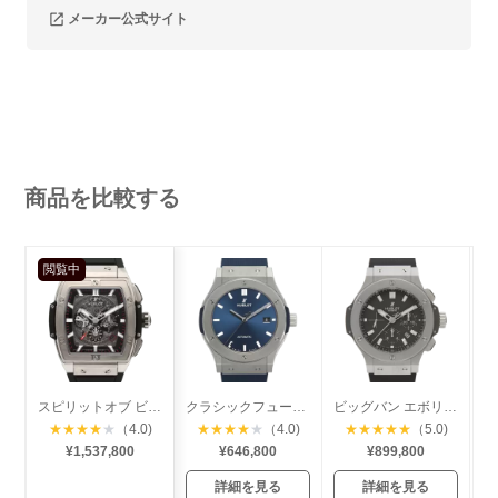
メーカー公式サイト
商品を比較する
閲覧中
スピリットオブ ビッグバン チタニウム
クラシックフュージョン チタニウム
ビッグバン エボリューション
★
★
★
★
★
（4.0)
★
★
★
★
★
（4.0)
★
★
★
★
★
（5.0)
¥1,537,800
¥646,800
¥899,800
詳細を見る
詳細を見る