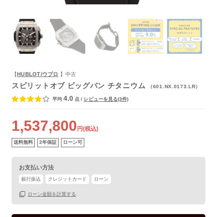
よくあるご質問
【
HUBLOT/ウブロ
】中古
スピリットオブ ビッグバン チタニウム
（601.NX.0173.LR）
4.0
平均
点
/
レビューを見る(3件)
1,537,800
円(税込)
送料無料
2年保証
ローン可
お支払い方法
銀行振込
クレジットカード
ローン
ローン金額を計算する