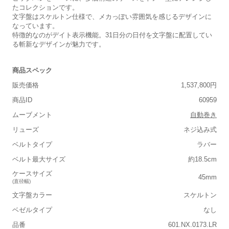
たコレクションです。
文字盤はスケルトン仕様で、メカっぽい雰囲気を感じるデザインに
なっています。
特徴的なのがデイト表示機能。31日分の日付を文字盤に配置してい
る斬新なデザインが魅力です。
商品スペック
販売価格
1,537,800円
商品ID
60959
ムーブメント
自動巻き
リューズ
ネジ込み式
ベルトタイプ
ラバー
ベルト最大サイズ
約18.5cm
ケースサイズ
45mm
(直径幅)
文字盤カラー
スケルトン
ベゼルタイプ
なし
品番
601.NX.0173.LR