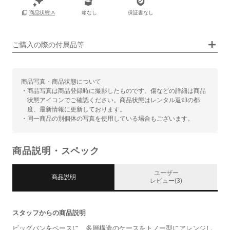
箱なし
保証書なし
商品状態:A
画像タップで拡大表示
ご購入の際の付属品等
商品写真・商品状態について
・商品写真は商品登録時に撮影したものです。傷などの詳細は商品
状態アイコンでご確認ください。商品状態はレンタル返却の都
度、最新情報に更新しております。
・同一商品の別個体の写真を使用している場合もございます。
商品説明・スペック
ユーザー
商品説明
レビュー(3)
スタッフからの商品説明
ビッグバンをベースに、多層構造のケースをトノー型にアレンジし