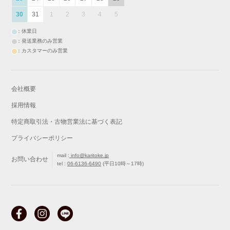
30
31
1
2
3
4
5
：休業日
：発送業務のみ営業
：カスタマーのみ営業
会社概要
採用情報
特定商取引法・古物営業法に基づく表記
プライバシーポリシー
mail :
info@karitoke.jp
お問い合わせ
tel :
06-6136-6490
(平日10時～17時)