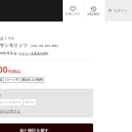
ログイン
お気に入り
閲覧履歴
ブロ
】中古
 サンモリッツ
（301.SE.230.RW）
4.5
平均
点
/
レビューを見る(19件)
00
円(税込)
証
ローン可
新品仕上げ無料
法
クレジットカード
ローン
額を計算する
似た時計を探す