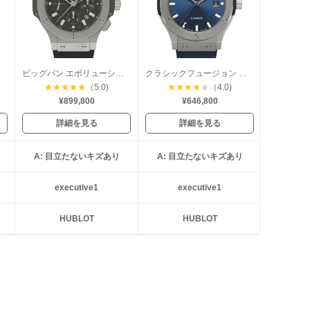
ウム
ビッグバン エボリューション
クラシックフュージョン チタニウム
★
★
★
★
★
（5.0)
★
★
★
★
★
（4.0)
¥899,800
¥646,800
詳細を見る
詳細を見る
A: 目立たないキズあり
A: 目立たないキズあり
executive1
executive1
HUBLOT
HUBLOT