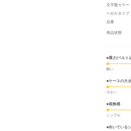
文字盤カラー
ベゼルタイプ
品番
商品状態
■重さ(ベルト
軽い
■ケースの大
小さい
■装飾感
シンプル
■向いている