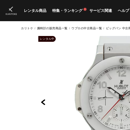
レンタル商品
特集・ランキング
サービス関連
ヘルプ
カリトケ
腕時計の販売商品一覧
ウブロの中古商品一覧
ビッグバン 中古
ブランド一覧
特集
すべての商品
ランキング
新入荷商品
料金プラン
ご
新
獲
レンタル中