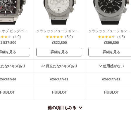
スピリットオブ ビッグバン チタニウム
クラシックフュージョン クロノグラフ チタニウム
クラシックフュージョン クロノグラフ チタニ
★
★
★
★
（4.0)
★
★
★
★
★
（5.0)
★
★
★
★
★
（4.5)
1,537,800
¥822,800
¥866,800
詳細を見る
詳細を見る
詳細を見る
目立たないキズあり
A: 目立たないキズあり
S: 使用感がない
xecutive4
executive1
executive1
HUBLOT
HUBLOT
HUBLOT
他の項目もみる