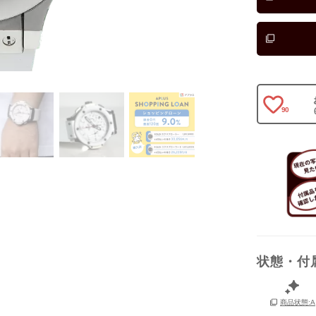
90
状態・付
保証書
商品状態:A
箱