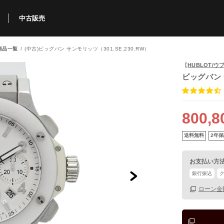
中古販売
商品一覧
(中古)ビッグバン サンモリッツ（301.SE.230.RW）
利用方法
規限定商品
得できるポイント
中古販売商品
Q&A
購入可能商品
カリトケとは？
ブランド一覧
中古販売について
【
HUBLOT/ウ
ビッグバン
800,8
送料無料
2年保
お支払い方
銀行振込
ローン金