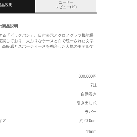
ユーザー
商品説明
レビュー(19)
の商品説明
する「ビックバン」。日付表示とクロノグラフ機能搭
充実しており、大ぶりなケースと白で統一された文字
、高級感とスポーティーさを融合した人気のモデルで
800,800円
711
自動巻き
引き出し式
ラバー
イズ
約20.0cm
44mm