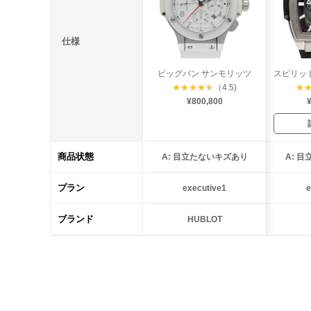
仕様
ビッグバン サンモリッツ
★
★
★
★
★
（4.5)
★
¥800,800
¥
商品状態
A: 目立たないキズあり
A: 
プラン
executive1
e
ブランド
HUBLOT