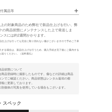
付属品等
以上の対象商品のため弊社で新品仕上げを行い、弊
クの商品状態にメンテナンスした上で発送しま
ンスには約2週間かかります。
品仕上げを行っても完全に取り切れない傷がございますので予めご了承
入する場合は、新品仕上げを行うため、購入手続き完了後にご案内する
お送りください。（送料着払）
商品状態について
は商品登録時に撮影したものです。傷などの詳細は商品
コンでご確認ください。商品状態はレンタル返却の都
情報に更新しております。
の別個体の写真を使用している場合もございます。
・スペック