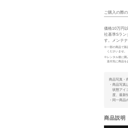
ご購入の際の
価格10万円
社基準Sラン
す。メンテナ
※一部の商品で新
くださいませ。
※レンタル後に購
送付先に商品を
商品写真・
・商品写真
状態アイ
度、最新
・同一商品
商品説明