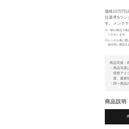
価格10万円
社基準Sラン
す。メンテナ
※一部の商品で新
くださいませ。
※レンタル後に購
送付先に商品を
商品写真・
・商品写真
状態アイ
度、最新
・同一商品
商品説明