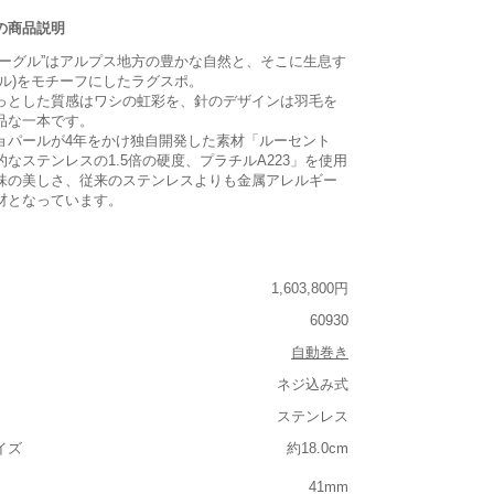
の商品説明
イーグル”はアルプス地方の豊かな自然と、そこに生息す
グル)をモチーフにしたラグスポ。
っとした質感はワシの虹彩を、針のデザインは羽毛を
品な一本です。
ョパールが4年をかけ独自開発した素材「ルーセント
なステンレスの1.5倍の硬度、プラチルA223」を使用
味の美しさ、従来のステンレスよりも金属アレルギー
材となっています。
1,603,800円
60930
自動巻き
ネジ込み式
ステンレス
イズ
約18.0cm
41mm