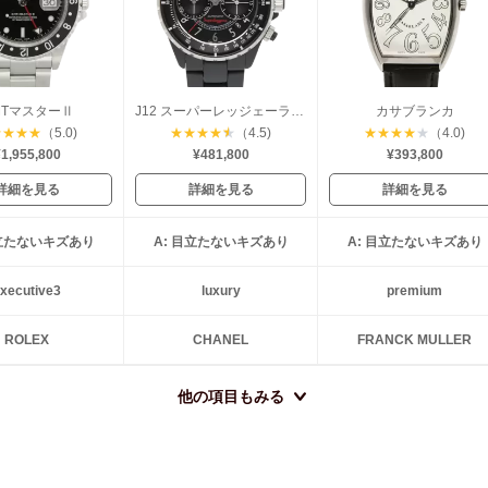
MTマスターⅡ
J12 スーパーレッジェーラ 41mm
カサブランカ
★
★
★
★
（5.0)
★
★
★
★
★
（4.5)
★
★
★
★
★
（4.0)
1,955,800
¥481,800
¥393,800
詳細を見る
詳細を見る
詳細を見る
目立たないキズあり
A: 目立たないキズあり
A: 目立たないキズあり
xecutive3
luxury
premium
ROLEX
CHANEL
FRANCK MULLER
他の項目もみる