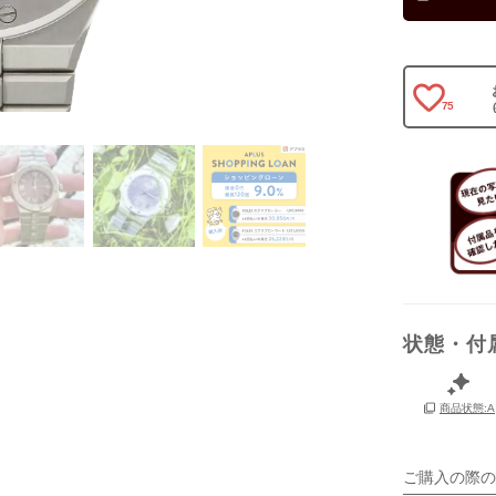
保証書
75
箱
状態・付
商品状態:A
ご購入の際の