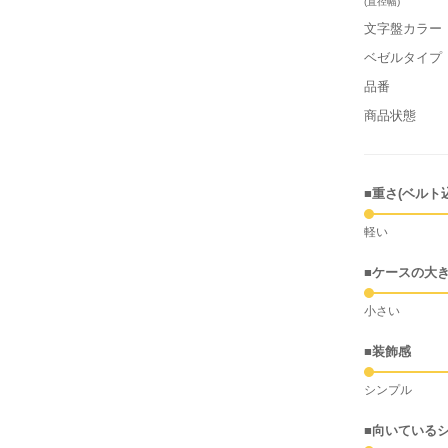
(直径幅)
文字盤カラー
ベゼルタイプ
品番
商品状態
■重さ(ベルト
軽い
■ケースの大
小さい
■装飾感
シンプル
■向いている