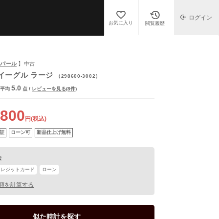
ログイン
お気に入り
閲覧履歴
ショパール
】中古
イーグル ラージ
（298600-3002）
5.0
平均
点
/
レビューを見る(8件)
,800
円(税込)
証
ローン可
新品仕上げ無料
法
クレジットカード
ローン
額を計算する
似た時計を探す