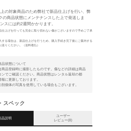
以上の対象商品のため弊社で新品仕上げを行い、弊
クの商品状態にメンテナンスした上で発送しま
ンスには約2週間かかります。
品仕上げを行っても完全に取り切れない傷がございますので予めご了承
入する場合は、新品仕上げを行うため、購入手続き完了後にご案内する
お送りください。（送料着払）
商品状態について
は商品登録時に撮影したものです。傷などの詳細は商品
コンでご確認ください。商品状態はレンタル返却の都
情報に更新しております。
の別個体の写真を使用している場合もございます。
・スペック
ユーザー
商品説明
レビュー(8)