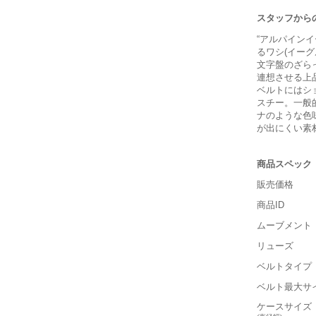
スタッフから
“アルパイン
るワシ(イー
文字盤のざら
連想させる上
ベルトにはシ
スチー。一般的
ナのような色
が出にくい素
商品スペック
販売価格
商品ID
ムーブメント
リューズ
ベルトタイプ
ベルト最大サ
ケースサイズ