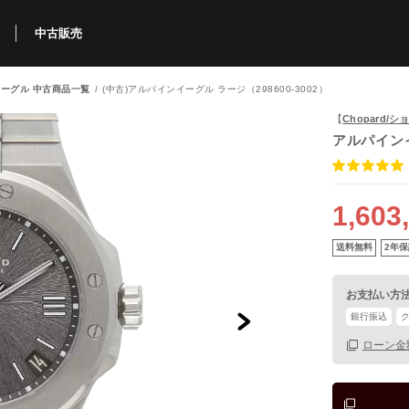
中古販売
ーグル 中古商品一覧
(中古)アルパインイーグル ラージ（298600-3002）
利用方法
規限定商品
得できるポイント
中古販売商品
Q&A
購入可能商品
カリトケとは？
ブランド一覧
中古販売について
【
Chopard/
アルパイン
1,603
送料無料
2年保
お支払い方
銀行振込
ローン金