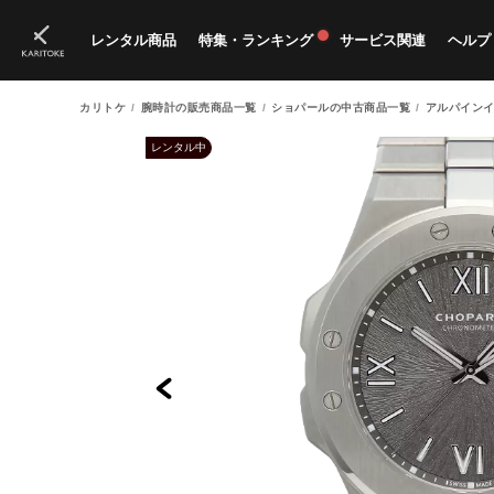
レンタル商品
特集・ランキング
サービス関連
ヘルプ
カリトケ
腕時計の販売商品一覧
ショパールの中古商品一覧
アルパインイ
ブランド一覧
特集
すべての商品
ランキング
新入荷商品
料金プラン
ご
新
獲
レンタル中