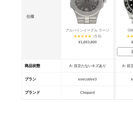
仕様
アルパインイーグル ラージ
G
★
★
★
★
★
（5.0)
★
¥1,603,800
¥
商品状態
A: 目立たないキズあり
A: 
プラン
executive3
e
ブランド
Chopard