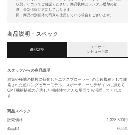
状態アイコンでご確認ください。商品状態はレンタル返却の都
度、最新情報に更新しております。
・同一商品の別個体の写真を使用している場合もございます。
商品説明・スペック
ユーザー
商品説明
レビュー(43)
スタッフからの商品説明
洞窟や極地の探検に特化したエクスプローラーI の上位機種として開
発された超ロングセラーモデル。スポーティーなデザインに加えて
GMT機構搭載の充実した機能性でどんな場面でも活躍してくれま
す。
商品スペック
販売価格
1,328,800円
商品ID
60881