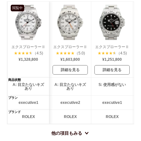
閲覧中
エクスプローラーⅡ
エクスプローラーⅡ
エクスプローラーⅡ
サ
★
★
★
★
★
（4.5)
★
★
★
★
★
（5.0)
★
★
★
★
★
（4.5)
¥1,328,800
¥1,603,800
¥1,251,800
詳細を見る
詳細を見る
商品状態
A: 目立たないキズ
A: 目立たないキズ
S: 使用感がない
あり
あり
プラン
executive1
executive2
executive1
ブランド
ROLEX
ROLEX
ROLEX
他の項目もみる