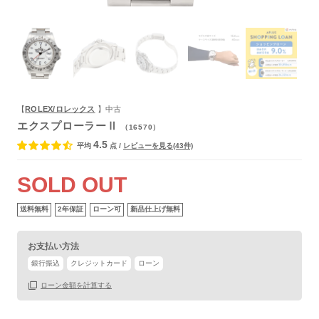
保証書
あり
箱
なし
【
ROLEX/ロレックス
】中古
エクスプローラーⅡ
（16570）
4.5
平均
点
/
レビューを見る(43件)
SOLD OUT
送料無料
2年保証
ローン可
新品仕上げ無料
お支払い方法
銀行振込
クレジットカード
ローン
ローン金額を計算する