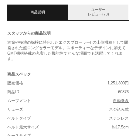
ユーザー
商品説明
レビュー(73)
スタッフからの商品説明
洞窟や極地の探検に特化したエクスプローラーI の上位機種として開
発された超ロングセラーモデル。スポーティーなデザインに加えて
GMT機構搭載の充実した機能性でどんな場面でも活躍してくれま
す。
商品スペック
販売価格
1,251,800円
商品ID
60876
ムーブメント
自動巻き
リューズ
ネジ込み式
ベルトタイプ
ステンレス
ベルト最大サイズ
約17.5cm
ケースサイズ