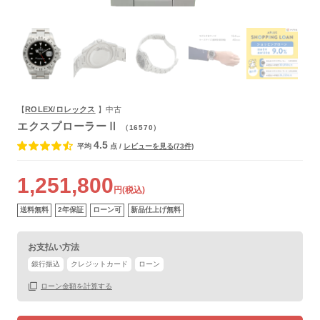
よくあるご質問
【
ROLEX/ロレックス
】中古
エクスプローラーⅡ
（16570）
4.5
平均
点
/
レビューを見る(73件)
1,251,800
円(税込)
送料無料
2年保証
ローン可
新品仕上げ無料
お支払い方法
銀行振込
クレジットカード
ローン
ローン金額を計算する