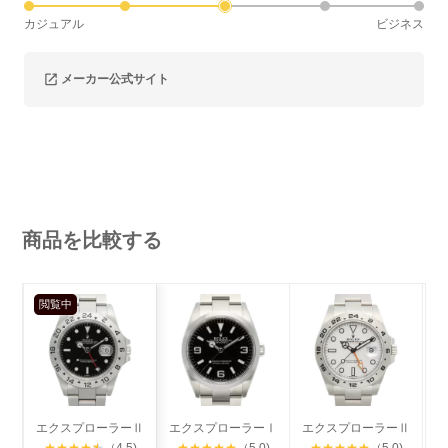
カジュアル
ビジネス
メーカー公式サイト
商品を比較する
閲覧中
エクスプローラーⅡ
エクスプローラーⅠ
エクスプローラーⅡ
★
★
★
★
★
（4.5)
★
★
★
★
★
（5.0)
★
★
★
★
★
（5.0)