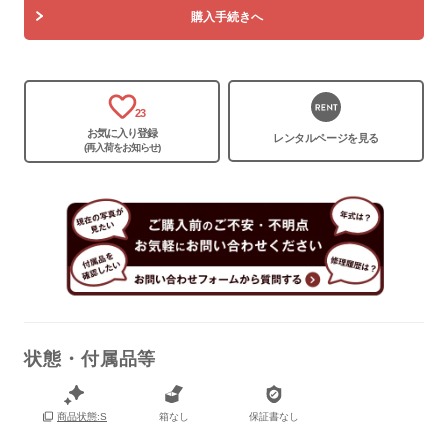
購入手続きへ
23
お気に入り登録
レンタルページを見る
(再入荷をお知らせ)
状態・付属品等
保証書
なし
箱
なし
箱なし
保証書なし
商品状態:S