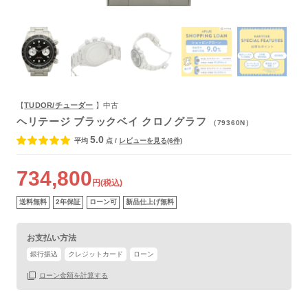
よくあるご質問
【
TUDOR/チューダー
】中古
ヘリテージ ブラックベイ クロノグラフ
（79360N）
5.0
平均
点
/
レビューを見る(6件)
保証書
あり
734,800
箱
あり
円(税込)
送料無料
2年保証
ローン可
新品仕上げ無料
お支払い方法
銀行振込
クレジットカード
ローン
ローン金額を計算する