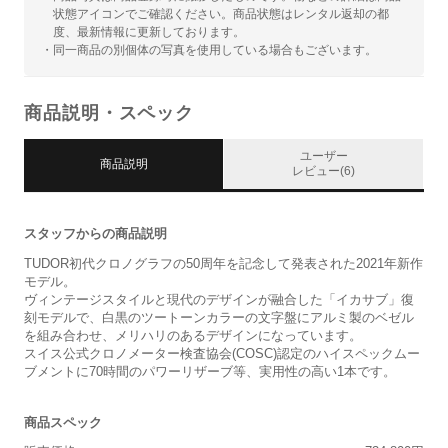
状態アイコンでご確認ください。商品状態はレンタル返却の都
度、最新情報に更新しております。
・同一商品の別個体の写真を使用している場合もございます。
商品説明・スペック
ユーザー
商品説明
レビュー(6)
スタッフからの商品説明
TUDOR初代クロノグラフの50周年を記念して発表された2021年新作
モデル。
ヴィンテージスタイルと現代のデザインが融合した「イカサブ」復
刻モデルで、白黒のツートーンカラーの文字盤にアルミ製のベゼル
を組み合わせ、メリハリのあるデザインになっています。
スイス公式クロノメーター検査協会(COSC)認定のハイスペックムー
ブメントに70時間のパワーリザーブ等、実用性の高い1本です。
商品スペック