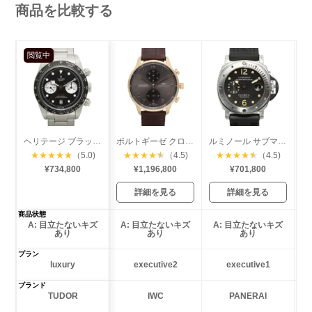
商品を比較する
閲覧中
ヘリテージ ブラックベイ クロノグラフ
ポルトギーゼ クロノグラフ
ルミノール サブマーシブル
★
★
★
★
★
（5.0)
★
★
★
★
★
（4.5)
★
★
★
★
★
（4.5)
¥734,800
¥1,196,800
¥701,800
詳細を見る
詳細を見る
商品状態
A: 目立たないキズ
A: 目立たないキズ
A: 目立たないキズ
あり
あり
あり
プラン
luxury
executive2
executive1
ブランド
TUDOR
IWC
PANERAI