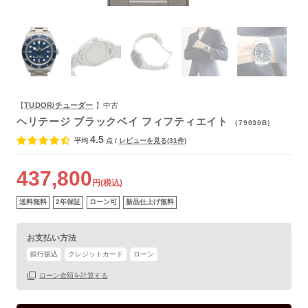
よくあるご質問
【
TUDOR/チューダー
】中古
ヘリテージ ブラックベイ フィフティエイト
（79030B）
4.5
平均
点
/
レビューを見る(31件)
437,800
円(税込)
送料無料
2年保証
ローン可
新品仕上げ無料
お支払い方法
銀行振込
クレジットカード
ローン
ローン金額を計算する