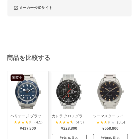
メーカー公式サイト
商品を比較する
閲覧中
ヘリテージ ブラックベイ フィフティエイト
カレラ クロノグラフ レーシング
シーマスター レイルマスター コーアクシャル
★
★
★
★
★
（4.5)
★
★
★
★
★
（4.5)
★
★
★
★
★
（3.5)
¥437,800
¥228,800
¥558,800
詳細を見る
詳細を見る