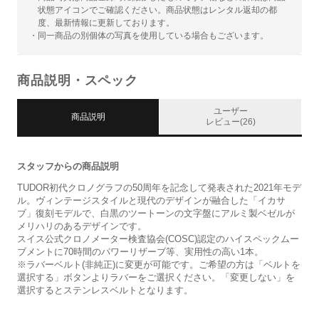
状態アイコンでご確認ください。商品状態はレンタル返却の都
度、最新情報に更新しております。
・同一商品の別個体の写真を使用している場合もございます。
商品説明・スペック
ユーザー
商品説明
レビュー(26)
スタッフからの商品説明
TUDOR初代クロノグラフの50周年を記念して発表された2021年モデ
ル。ヴィンテージスタイルと現代のデザインが融合した「イカサ
ブ」復刻モデルで、白黒のツートーンの文字盤にアルミ製ベゼルが
メリハリのあるデザインです。
スイス公式クロノメーター検査協会(COSC)認定のハイスペックムー
ブメントに70時間のパワーリザーブ等、実用性の高い1本。
※ラバーベルト(非純正)に変更が可能です。ご希望の方は「ベルトを
選択する」ボタンよりラバーをご選択ください。「変更しない」を
選択するとステンレスベルトとなります。