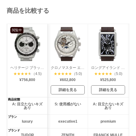
商品を比較する
閲覧中
ヘリテージ ブラックベイ クロノグラフ
クロノマスター エルプリメロ オープン ムーンフェイズ
ロングアイランド デイト
★
★
★
★
★
（4.5)
★
★
★
★
★
（5.0)
★
★
★
★
★
（5.0)
¥756,800
¥602,800
¥525,800
詳細を見る
詳細を見る
商品状態
A: 目立たないキズ
S: 使用感がない
A: 目立たないキズ
あり
あり
プラン
luxury
executive1
premium
ブランド
TUDOR
ZENITH
FRANCK MULLE