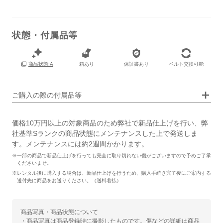
状態・付属品等
箱あり
保証書あり
ベルト交換可能
商品状態:A
画像タップで拡大表示
ご購入の際の付属品等
価格10万円以上の対象商品のため弊社で新品仕上げを行い、弊
社基準Sランクの商品状態にメンテナンスした上で発送しま
す。メンテナンスには約2週間かかります。
※一部の商品で新品仕上げを行っても完全に取り切れない傷がございますので予めご了承
くださいませ。
※レンタル後に購入する場合は、新品仕上げを行うため、購入手続き完了後にご案内する
送付先に商品をお送りください。（送料着払）
商品写真・商品状態について
・商品写真は商品登録時に撮影したものです。傷などの詳細は商品