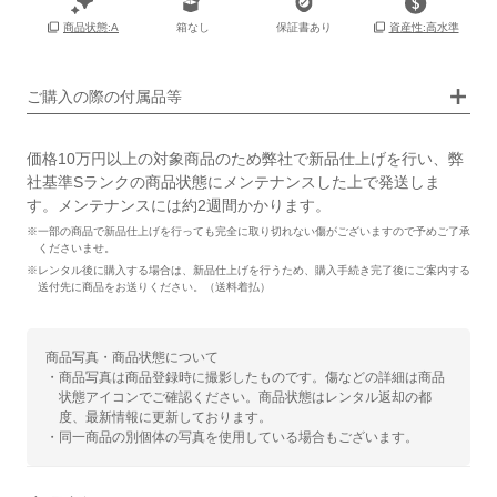
箱なし
保証書あり
商品状態:A
資産性:高水準
画像タップで拡大表示
ご購入の際の付属品等
価格10万円以上の対象商品のため弊社で新品仕上げを行い、弊
社基準Sランクの商品状態にメンテナンスした上で発送しま
す。メンテナンスには約2週間かかります。
※一部の商品で新品仕上げを行っても完全に取り切れない傷がございますので予めご了承
くださいませ。
※レンタル後に購入する場合は、新品仕上げを行うため、購入手続き完了後にご案内する
送付先に商品をお送りください。（送料着払）
商品写真・商品状態について
・商品写真は商品登録時に撮影したものです。傷などの詳細は商品
状態アイコンでご確認ください。商品状態はレンタル返却の都
度、最新情報に更新しております。
・同一商品の別個体の写真を使用している場合もございます。