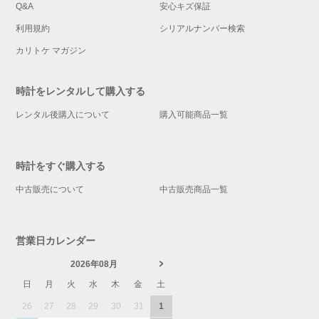
Q&A
安心キズ保証
利用規約
シリアルナンバー検索
カリトケ マガジン
時計をレンタルして購入する
レンタル後購入について
購入可能商品一覧
時計をすぐ購入する
中古販売について
中古販売商品一覧
営業日カレンダー
2026年08月
日
月
火
水
木
金
土
26
27
28
29
30
31
1