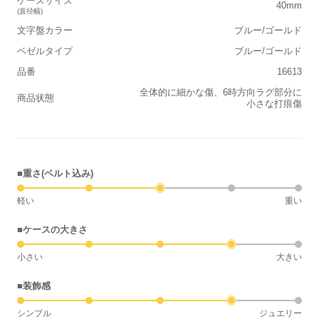
ケースサイズ
40mm
(直径幅)
文字盤カラー
ブルー/ゴールド
ベゼルタイプ
ブルー/ゴールド
品番
16613
全体的に細かな傷、6時方向ラグ部分に
商品状態
小さな打痕傷
■重さ(ベルト込み)
軽い
重い
■ケースの大きさ
小さい
大きい
■装飾感
シンプル
ジュエリー