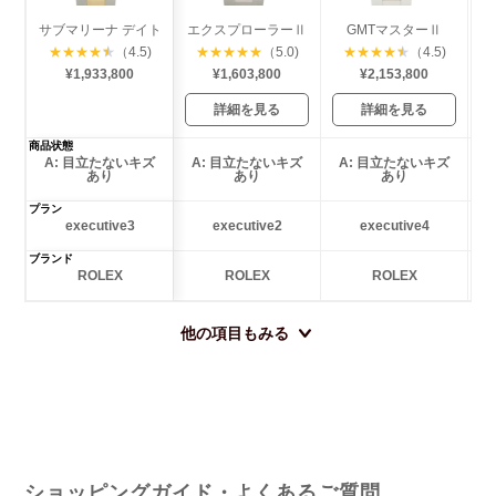
サブマリーナ デイト
エクスプローラーⅡ
GMTマスターⅡ
エ
★
★
★
★
★
（4.5)
★
★
★
★
★
（5.0)
★
★
★
★
★
（4.5)
¥1,933,800
¥1,603,800
¥2,153,800
詳細を見る
詳細を見る
商品状態
A: 目立たないキズ
A: 目立たないキズ
A: 目立たないキズ
あり
あり
あり
プラン
executive3
executive2
executive4
ブランド
ROLEX
ROLEX
ROLEX
他の項目もみる
ショッピングガイド・よくあるご質問