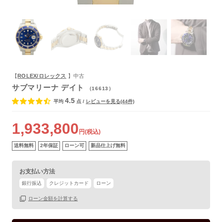
よくあるご質問
【
ROLEX/ロレックス
】中古
サブマリーナ デイト
（16613）
4.5
平均
点
/
レビューを見る(44件)
1,933,800
円(税込)
送料無料
2年保証
ローン可
新品仕上げ無料
お支払い方法
銀行振込
クレジットカード
ローン
保証書
あり
ローン金額を計算する
箱
なし